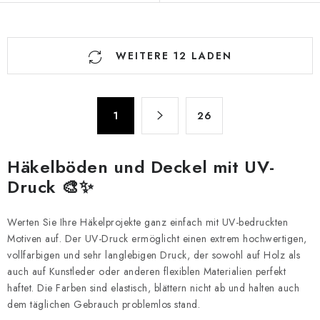
S
WEITERE 12 LADEN
t
e
u
P
e
1
26
a
r
g
e
i
Häkelböden und Deckel mit UV-
n
l
Druck 🎨✨
i
e
e
m
r
Werten Sie Ihre Häkelprojekte ganz einfach mit UV-bedruckten
e
u
Motiven auf. Der UV-Druck ermöglicht einen extrem hochwertigen,
n
vollfarbigen und sehr langlebigen Druck, der sowohl auf Holz als
n
t
auch auf Kunstleder oder anderen flexiblen Materialien perfekt
g
e
haftet. Die Farben sind elastisch, blättern nicht ab und halten auch
d
dem täglichen Gebrauch problemlos stand.