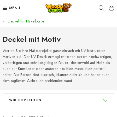
Zum
Such
Inhalt
springen
Deckel für Häkelkörbe
HÄKELN
FLECHTEN
Deckel mit Motiv
BASTELSETS
Werten Sie Ihre Häkelprojekte ganz einfach mit UV-bedruckten
Motiven auf. Der UV-Druck ermöglicht einen extrem hochwertigen,
vollfarbigen und sehr langlebigen Druck, der sowohl auf Holz als
ZUBEHÖR ZUM HÄKELN
auch auf Kunstleder oder anderen flexiblen Materialien perfekt
haftet. Die Farben sind elastisch, blättern nicht ab und halten auch
WOODY GARN
dem täglichen Gebrauch problemlos stand.
WOODY PREMIUM 5 MM
L
P
WIR EMPFEHLEN
i
r
Zahlung & Versand
Nachhaltigkeit
s
o
Rücksendungen und Reklamationen
Kontakt
AGB