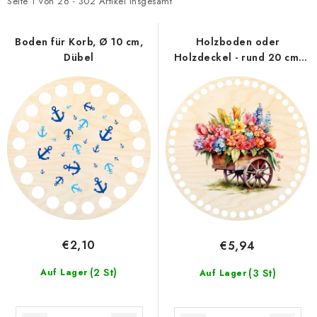
t
d
Seite
1
von
26
-
302
Artikel insgesamt
Datenschutzerklärung
Impressum
e
u
d
k
Boden für Korb, Ø 10 cm,
Holzboden oder
Dübel
Holzdeckel - rund 20 cm,
e
t
Federwagen
r
s
P
o
r
r
o
t
d
i
u
e
k
r
t
u
e
n
€2,10
€5,94
g
(2 St)
Auf Lager
(3 St)
Auf Lager