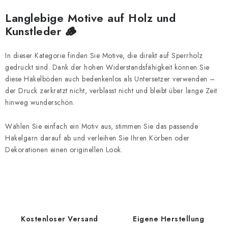
e
r
Langlebige Motive auf Holz und
L
Kunstleder 🪵
i
s
In dieser Kategorie finden Sie Motive, die direkt auf Sperrholz
t
gedruckt sind. Dank der hohen Widerstandsfähigkeit können Sie
diese Häkelböden auch bedenkenlos als Untersetzer verwenden –
e
der Druck zerkratzt nicht, verblasst nicht und bleibt über lange Zeit
hinweg wunderschön.
Wählen Sie einfach ein Motiv aus, stimmen Sie das passende
Häkelgarn darauf ab und verleihen Sie Ihren Körben oder
Dekorationen einen originellen Look.
Kostenloser Versand
Eigene Herstellung