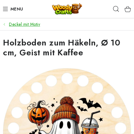
Zum
Such
Inhalt
springen
Deckel mit Motiv
HÄKELN
Holzboden zum Häkeln, Ø 10
FLECHTEN
cm, Geist mit Kaffee
BASTELSETS
ZUBEHÖR ZUM HÄKELN
WOODY GARN
WOODY PREMIUM 5 MM
Zahlung & Versand
Nachhaltigkeit
Rücksendungen und Reklamationen
Kontakt
AGB