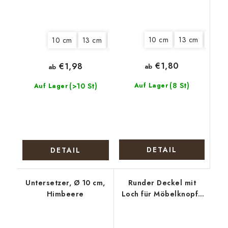
10 cm
13 cm
15 cm
10 cm
13 cm
15 cm
18 cm
20 cm
22 cm
€1,80
€1,98
ab
ab
(8 St)
(>10 St)
Auf Lager
Auf Lager
DETAIL
DETAIL
Untersetzer, Ø 10 cm,
Runder Deckel mit
Himbeere
Loch für Möbelknopf -
Weihnachtsmarkt