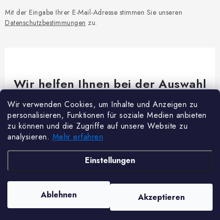
Mit der Eingabe Ihrer E-Mail-Adresse stimmen Sie unseren
Datenschutzbestimmungen
zu.
Wir helfen Ihnen bei der Auswahl
Brauchen Sie Rat bei etwas? Wir sind für dich da!
Wir verwenden Cookies, um Inhalte und Anzeigen zu
personalisieren, Funktionen für soziale Medien anbieten
Kundenservice
@
woodycrafts.de
zu können und die Zugriffe auf unsere Website zu
analysieren.
Mehr erfahren
+49 211 8694 2501 (Mo-Fr 8:00-16:00)
F
Einstellungen
u
ß
Copyright 2026
Woody Crafts
. Alle Rechte vorbehalten.
Cookie-Einstellungen
Ablehnen
Akzeptieren
z
ändern
Erstellt von Shoptet Premium
e