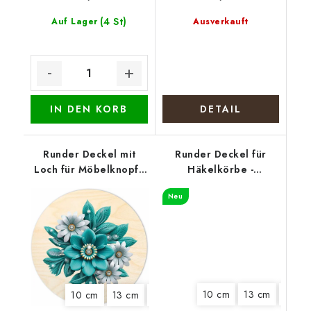
(4 St)
Auf Lager
Ausverkauft
IN DEN KORB
DETAIL
Runder Deckel mit
Runder Deckel für
Loch für Möbelknopf -
Häkelkörbe -
Türkise Blüte
Hundemeute
Neu
10 cm
13 cm
15 cm
10 cm
13 cm
15 cm
18 cm
22 cm