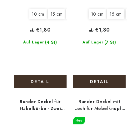
10 cm
15 cm
18 cm
22 cm
10 cm
15 cm
18 cm
€1,80
€1,80
ab
ab
(4 St)
(7 St)
Auf Lager
Auf Lager
DETAIL
DETAIL
Runder Deckel für
Runder Deckel mit
Häkelkörbe - Zwei
Loch für Möbelknopf -
Biewer Terrier
Hundemeute
Neu