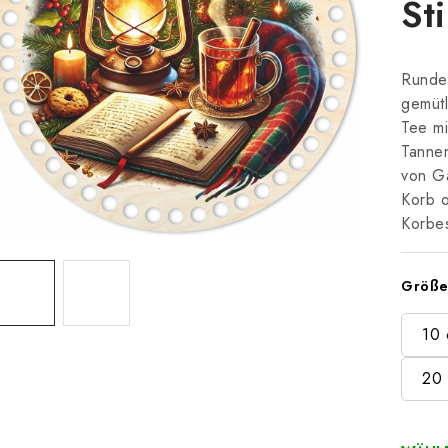
Sti
Runder
gemütl
Tee mi
Tanne
von Ga
Korb o
Korbe
Größ
10
20