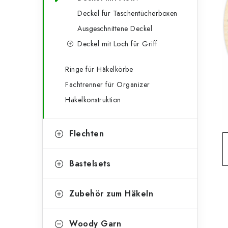
g
e
Deckel für Taschentücherboxen
o
Ausgeschnittene Deckel
n
r
Deckel mit Loch für Griff
l
i
e
e
Ringe für Häkelkörbe
Fachtrenner für Organizer
n
i
Häkelkonstruktion
s
t
Flechten
e
Bastelsets
Zubehör zum Häkeln
Woody Garn