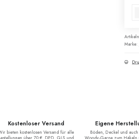
Ver
Artikel
Marke:
Dru
Kostenloser Versand
Eigene Herstell
Wir bieten kostenlosen Versand für alle
Böden, Deckel und auch
Bestellungen über 70 €. DPD, GLS und
Woody-Garne zum Häkeln st