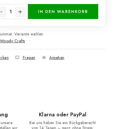
kaufspreis:
IN DEN WARENKORB
nummer:
Variante wählen
Woody Crafts
cken
Fragen
Ansehen
ung
Klarna oder PayPal
 unsere
Bei uns haben Sie ein Rückgaberecht
ellen wir
von 14 Tagen – ganz ohne Stress.