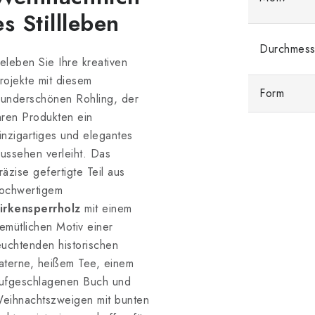
es Stillleben
Durchmess
eleben Sie Ihre kreativen
rojekte mit diesem
Form
underschönen Rohling, der
hren Produkten ein
inzigartiges und elegantes
ussehen verleiht. Das
räzise gefertigte Teil aus
ochwertigem
irkensperrholz
mit einem
emütlichen Motiv einer
euchtenden historischen
aterne, heißem Tee, einem
ufgeschlagenen Buch und
eihnachtszweigen mit bunten