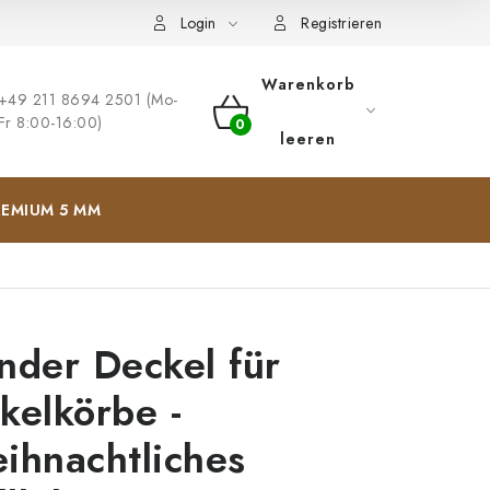
ng
Impressum
Login
Registrieren
Warenkorb
+49 211 8694 2501 (Mo-
Fr 8:00-16:00)
WARENKORB
leeren
EMIUM 5 MM
nder Deckel für
kelkörbe -
ihnachtliches