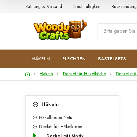
Zum
Zahlung & Versand
Nachhaltigkeit
Rücksendung
Inhalt
springen
HÄKELN
FLECHTEN
BASTELSETS
Startseite
Häkeln
Deckel für Häkelkörbe
Deckel mit
S
K
Kategorien
Häkeln
überspringen
a
e
t
Häkelböden Natur
i
Deckel für Häkelkörbe
e
t
Deckel mit Motiv