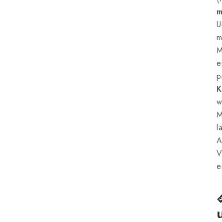
U
m
M
e
p
K
w
M
l
A
V
e