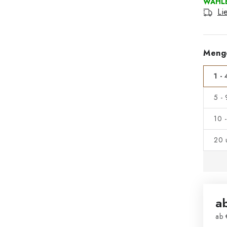
Li
Meng
1 - 
5 -
10 
20 
a
ab