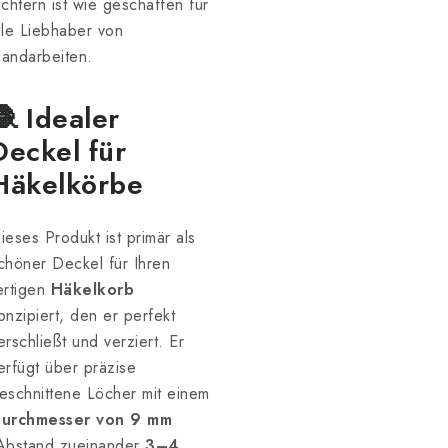
ichtern ist wie geschaffen für
lle Liebhaber von
andarbeiten.
🧶 Idealer
Deckel für
Häkelkörbe
ieses Produkt ist primär als
chöner Deckel für Ihren
ertigen
Häkelkorb
onzipiert, den er perfekt
erschließt und verziert. Er
erfügt über präzise
eschnittene Löcher mit einem
urchmesser von 9 mm
Abstand zueinander
3–4