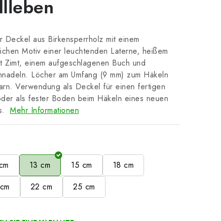
llleben
 Deckel aus Birkensperrholz mit einem
ichen Motiv einer leuchtenden Laterne, heißem
t Zimt, einem aufgeschlagenen Buch und
nnadeln. Löcher am Umfang (9 mm) zum Häkeln
rn. Verwendung als Deckel für einen fertigen
der als fester Boden beim Häkeln eines neuen
s.
Mehr Informationen
e
 cm
13 cm
15 cm
18 cm
 cm
22 cm
25 cm