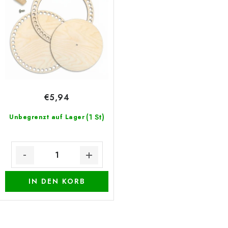
r
r
Datenschutzerklärung
Impressum
o
t
d
i
u
e
k
r
t
u
e
n
€5,94
g
(1 St)
Unbegrenzt auf Lager
IN DEN KORB