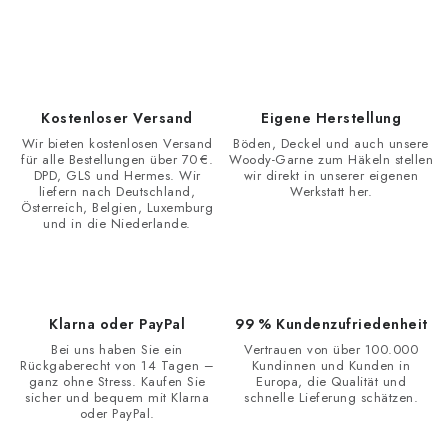
S
t
e
u
e
Kostenloser Versand
Eigene Herstellung
r
Wir bieten kostenlosen Versand
Böden, Deckel und auch unsere
e
für alle Bestellungen über 70 €.
Woody-Garne zum Häkeln stellen
DPD, GLS und Hermes. Wir
wir direkt in unserer eigenen
l
liefern nach Deutschland,
Werkstatt her.
e
Österreich, Belgien, Luxemburg
und in die Niederlande.
m
e
n
t
Klarna oder PayPal
99 % Kundenzufriedenheit
e
Bei uns haben Sie ein
Vertrauen von über 100.000
d
Rückgaberecht von 14 Tagen –
Kundinnen und Kunden in
ganz ohne Stress. Kaufen Sie
Europa, die Qualität und
e
sicher und bequem mit Klarna
schnelle Lieferung schätzen.
oder PayPal.
r