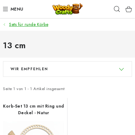
Zum
Such
Inhalt
springen
Sets für runde Körbe
HÄKELN
FLECHTEN
13 cm
BASTELSETS
L
P
WIR EMPFEHLEN
i
r
ZUBEHÖR ZUM HÄKELN
s
o
t
d
WOODY GARN
Seite
1
von
1
-
1
Artikel insgesamt
e
u
WOODY PREMIUM 5 MM
d
k
Korb-Set 13 cm mit Ring und
Deckel - Natur
e
t
Zahlung & Versand
Nachhaltigkeit
r
s
P
o
Rücksendungen und Reklamationen
Kontakt
AGB