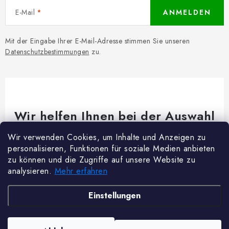
E-Mail
ANMELDEN
Mit der Eingabe Ihrer E-Mail-Adresse stimmen Sie unseren
Datenschutzbestimmungen
zu.
Wir helfen Ihnen bei der Auswahl
Brauchen Sie Rat bei etwas? Wir sind für dich da!
Wir verwenden Cookies, um Inhalte und Anzeigen zu
personalisieren, Funktionen für soziale Medien anbieten
Kundenservice
@
woodycrafts.de
zu können und die Zugriffe auf unsere Website zu
analysieren.
Mehr erfahren
+49 211 8694 2501 (Mo-Fr 8:00-16:00)
F
Einstellungen
u
ß
Copyright 2026
Woody Crafts
. Alle Rechte vorbehalten.
Cookie-Einstellungen