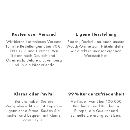
S
t
e
u
e
Kostenloser Versand
Eigene Herstellung
r
Wir bieten kostenlosen Versand
Böden, Deckel und auch unsere
e
für alle Bestellungen über 70 €.
Woody-Garne zum Häkeln stellen
DPD, GLS und Hermes. Wir
wir direkt in unserer eigenen
l
liefern nach Deutschland,
Werkstatt her.
e
Österreich, Belgien, Luxemburg
und in die Niederlande.
m
e
n
t
Klarna oder PayPal
99 % Kundenzufriedenheit
e
Bei uns haben Sie ein
Vertrauen von über 100.000
d
Rückgaberecht von 14 Tagen –
Kundinnen und Kunden in
ganz ohne Stress. Kaufen Sie
Europa, die Qualität und
e
sicher und bequem mit Klarna
schnelle Lieferung schätzen.
oder PayPal.
r