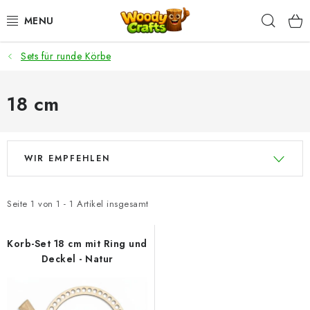
Zum
Such
Inhalt
springen
Sets für runde Körbe
HÄKELN
FLECHTEN
18 cm
BASTELSETS
L
P
WIR EMPFEHLEN
i
r
ZUBEHÖR ZUM HÄKELN
s
o
t
d
WOODY GARN
Seite
1
von
1
-
1
Artikel insgesamt
e
u
WOODY PREMIUM 5 MM
d
k
Korb-Set 18 cm mit Ring und
Deckel - Natur
e
t
Zahlung & Versand
Nachhaltigkeit
r
s
P
o
Rücksendungen und Reklamationen
Kontakt
AGB