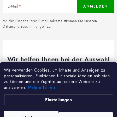
E-Mail
ANMELDEN
Mit der Eingabe Ihrer E-Mail-Adresse stimmen Sie unseren
Datenschutzbestimmungen
zu.
Wir helfen Ihnen bei der Auswahl
Brauchen Sie Rat bei etwas? Wir sind für dich da!
Wir verwenden Cookies, um Inhalte und Anzeigen zu
personalisieren, Funktionen für soziale Medien anbieten
Kundenservice
@
woodycrafts.de
zu können und die Zugriffe auf unsere Website zu
analysieren.
Mehr erfahren
+49 211 8694 2501 (Mo-Fr 8:00-16:00)
F
Einstellungen
u
ß
Copyright 2026
Woody Crafts
. Alle Rechte vorbehalten.
Cookie-Einstellungen