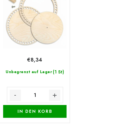
r
r
Datenschutzerklärung
Impressum
o
t
d
i
u
e
k
r
t
u
e
n
€8,34
g
(1 St)
Unbegrenzt auf Lager
IN DEN KORB