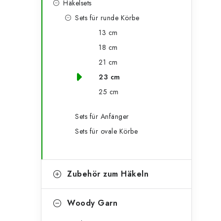
Häkelsets
i
n
r
Sets für runde Körbe
l
i
13 cm
t
e
e
18 cm
n
i
21 cm
23 cm
s
25 cm
t
Sets für Anfänger
e
Sets für ovale Körbe
Zubehör zum Häkeln
Woody Garn