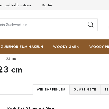
en und Reklamationen
Kontakt
AGB
Datenschutzerkläru
ZUBEHÖR ZUM HÄKELN
WOODY GARN
WOODY PR
23 cm
23 cm
P
WIR EMPFEHLEN
GÜNSTIGSTE
TE
r
L
o
Korb-Set 23 cm mit Ring