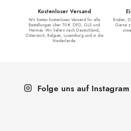
Kostenloser Versand
E
Wir bieten kostenlosen Versand für alle
Böden, D
t
Bestellungen über 70 €. DPD, GLS und
Garne zu
Hermes. Wir liefern nach Deutschland,
unse
Österreich, Belgien, Luxemburg und in die
Niederlande.
r
i
Folge uns auf Instagram
t