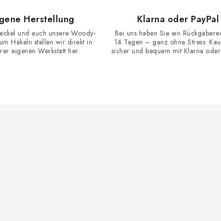
e
n
igene Herstellung
Klarna oder PayPal
eckel und auch unsere Woody-
Bei uns haben Sie ein Rückgabere
m Häkeln stellen wir direkt in
14 Tagen – ganz ohne Stress. Kau
e
rer eigenen Werkstatt her.
sicher und bequem mit Klarna oder
d
e
L
s
e