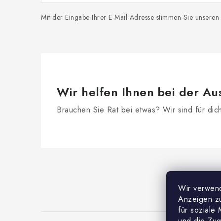
Mit der Eingabe Ihrer E-Mail-Adresse stimmen Sie unsere
Wir helfen Ihnen bei der Au
Brauchen Sie Rat bei etwas? Wir sind für dic
F
u
Wir verwend
ß
Anzeigen zu
z
für soziale
und die Zug