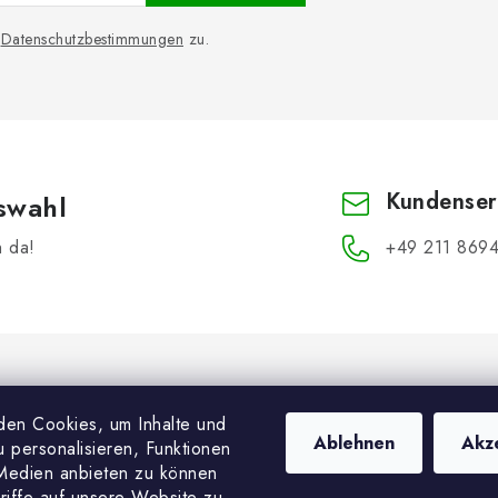
n
Datenschutzbestimmungen
zu.
Kundenser
swahl
h da!
+49 211 8694
en Cookies, um Inhalte und
Ablehnen
Akz
 personalisieren, Funktionen
 Medien anbieten zu können
riffe auf unsere Website zu