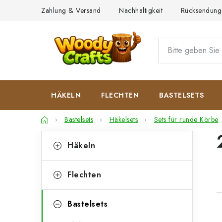
Zum
Zahlung & Versand
Nachhaltigkeit
Rücksendung
Inhalt
springen
HÄKELN
FLECHTEN
BASTELSETS
Startseite
Bastelsets
Häkelsets
Sets für runde Körbe
S
K
Kategorien
Häkeln
überspringen
a
e
t
i
Flechten
e
t
g
Bastelsets
e
o