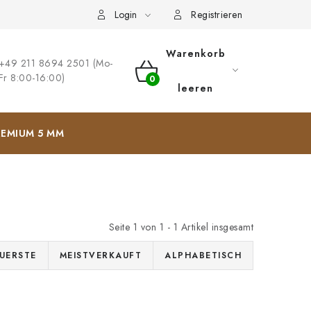
ng
Impressum
Login
Registrieren
Warenkorb
+49 211 8694 2501 (Mo-
Fr 8:00-16:00)
WARENKORB
leeren
EMIUM 5 MM
Seite
1
von
1
-
1
Artikel insgesamt
UERSTE
MEISTVERKAUFT
ALPHABETISCH