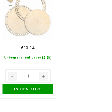
r
r
Datenschutzerklärung
Impressum
o
t
d
i
u
e
k
r
t
u
e
n
€13,14
g
(2 St)
Unbegrenzt auf Lager
IN DEN KORB