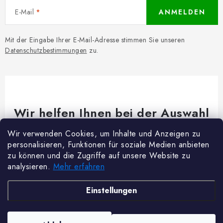
E-Mail
ANMELDEN
Mit der Eingabe Ihrer E-Mail-Adresse stimmen Sie unseren
Datenschutzbestimmungen
zu.
Wir helfen Ihnen bei der Auswahl
Brauchen Sie Rat bei etwas? Wir sind für dich da!
Wir verwenden Cookies, um Inhalte und Anzeigen zu
personalisieren, Funktionen für soziale Medien anbieten
Kundenservice
@
woodycrafts.de
zu können und die Zugriffe auf unsere Website zu
analysieren.
Mehr erfahren
+49 211 8694 2501 (Mo-Fr 8:00-16:00)
F
Einstellungen
u
ß
Copyright 2026
Woody Crafts
. Alle Rechte vorbehalten.
Cookie-Einstellungen