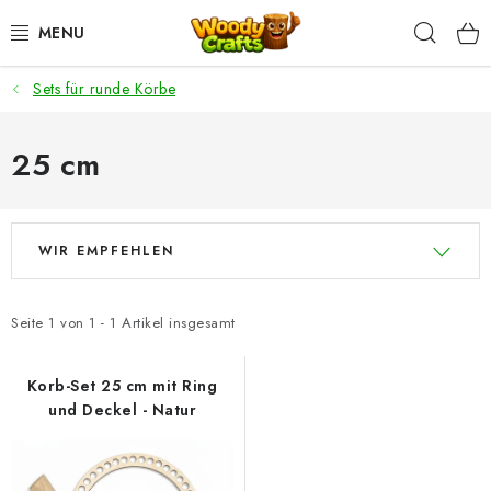
Zum
Such
Inhalt
springen
Sets für runde Körbe
HÄKELN
FLECHTEN
25 cm
BASTELSETS
L
P
WIR EMPFEHLEN
i
r
ZUBEHÖR ZUM HÄKELN
s
o
t
d
WOODY GARN
Seite
1
von
1
-
1
Artikel insgesamt
e
u
WOODY PREMIUM 5 MM
d
k
Korb-Set 25 cm mit Ring
und Deckel - Natur
e
t
Zahlung & Versand
Nachhaltigkeit
r
s
P
o
Rücksendungen und Reklamationen
Kontakt
AGB