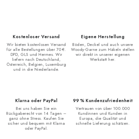
S
t
e
u
e
Kostenloser Versand
Eigene Herstellung
r
Wir bieten kostenlosen Versand
Böden, Deckel und auch unsere
e
für alle Bestellungen über 70 €.
Woody-Garne zum Häkeln stellen
DPD, GLS und Hermes. Wir
wir direkt in unserer eigenen
l
liefern nach Deutschland,
Werkstatt her.
e
Österreich, Belgien, Luxemburg
und in die Niederlande.
m
e
n
t
Klarna oder PayPal
99 % Kundenzufriedenheit
e
Bei uns haben Sie ein
Vertrauen von über 100.000
d
Rückgaberecht von 14 Tagen –
Kundinnen und Kunden in
ganz ohne Stress. Kaufen Sie
Europa, die Qualität und
e
sicher und bequem mit Klarna
schnelle Lieferung schätzen.
oder PayPal.
r