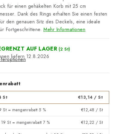
ck für einen gehäkelten Korb mit 25 cm
esser. Dank des Rings erhalten Sie einen festen
ür den genauen Sitz des Deckels, eine ideale
ür Fortgeschrittene.
Mehr Informationen
EGRENZT AUF LAGER
(2 St)
12.8.2026
eferoptionen
enrabatt
4 St
€13,14
/ St
 9 St = mengenrabatt 5 %
€12,48
/ St
- 19 St = mengenrabatt 7 %
€12,22
/ St