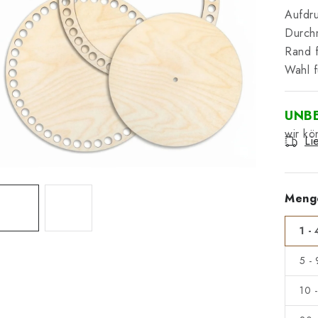
Aufdru
Durchm
Rand f
Wahl f
UNB
Li
Meng
1 - 
5 -
10 