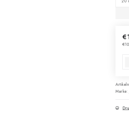
20 
€
€10
Ver
Artikel
Marke:
Dru