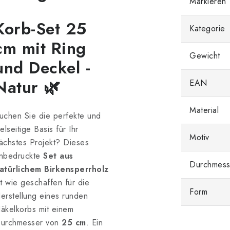
Markieren
Korb-Set 25
Kategorie
cm mit Ring
Gewicht
und Deckel -
Natur 🌿
EAN
Material
uchen Sie die perfekte und
ielseitige Basis für Ihr
Motiv
ächstes Projekt? Dieses
nbedruckte
Set aus
Durchmess
atürlichem Birkensperrholz
st wie geschaffen für die
Form
erstellung eines runden
äkelkorbs mit einem
urchmesser von
25 cm
. Ein