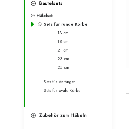
g
Bastelsets
e
o
Häkelsets
n
r
Sets für runde Körbe
l
i
13 cm
e
e
18 cm
n
i
21 cm
23 cm
s
25 cm
t
Sets für Anfänger
e
Sets für ovale Körbe
Zubehör zum Häkeln