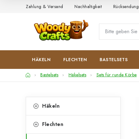
Zum
Zahlung & Versand
Nachhaltigkeit
Rücksendung
Inhalt
springen
HÄKELN
FLECHTEN
BASTELSETS
Startseite
Bastelsets
Häkelsets
Sets für runde Körbe
S
K
Kategorien
Häkeln
überspringen
a
e
t
i
Flechten
e
t