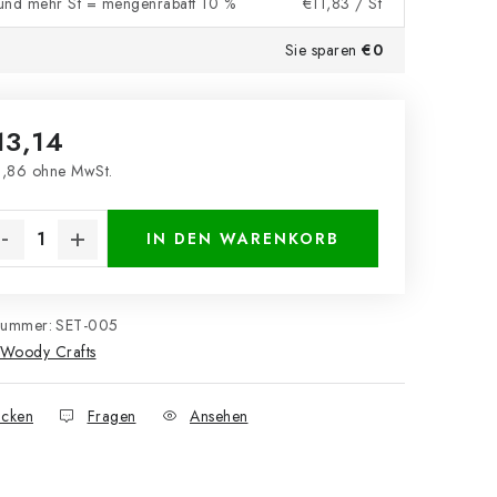
und mehr St = mengenrabatt 10 %
€11,83
/ St
Sie sparen
€0
13,14
,86 ohne MwSt.
kaufspreis:
IN DEN WARENKORB
nummer:
SET-005
Woody Crafts
cken
Fragen
Ansehen