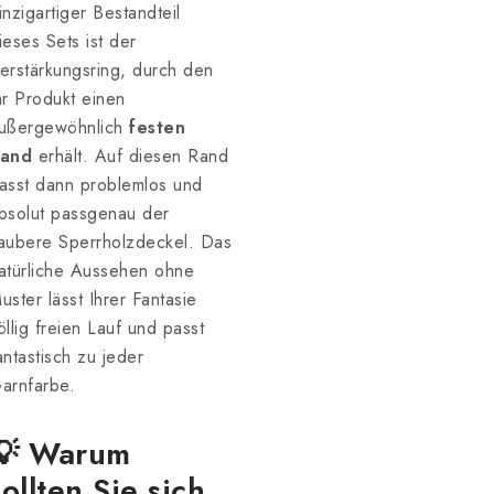
inzigartiger Bestandteil
ieses Sets ist der
erstärkungsring, durch den
hr Produkt einen
ußergewöhnlich
festen
and
erhält. Auf diesen Rand
asst dann problemlos und
bsolut passgenau der
aubere Sperrholzdeckel. Das
atürliche Aussehen ohne
uster lässt Ihrer Fantasie
öllig freien Lauf und passt
antastisch zu jeder
arnfarbe.
💡 Warum
sollten Sie sich