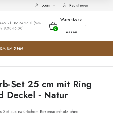
ng
Impressum
Login
Registrieren
Warenkorb
+49 211 8694 2501 (Mo-
Fr 8:00-16:00)
WARENKORB
leeren
EMIUM 5 MM
rb-Set 25 cm mit Ring
d Deckel - Natur
 Set aus natürlichem Birkensperrholz ohne