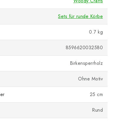
Woody Crafts
Sets für runde Körbe
0.7 kg
8596620032580
Birkensperrholz
Ohne Motiv
er
25 cm
Rund