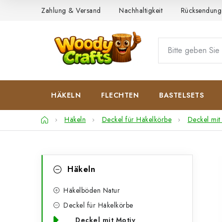
Zum
Zahlung & Versand
Nachhaltigkeit
Rücksendung
Inhalt
springen
HÄKELN
FLECHTEN
BASTELSETS
Startseite
Häkeln
Deckel für Häkelkörbe
Deckel mit
S
K
Kategorien
Häkeln
überspringen
a
e
t
Häkelböden Natur
i
Deckel für Häkelkörbe
e
t
Deckel mit Motiv