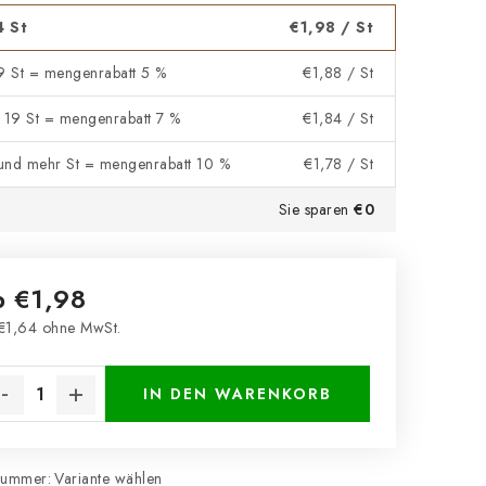
4 St
€1,98
/ St
 9 St = mengenrabatt 5 %
€1,88
/ St
- 19 St = mengenrabatt 7 %
€1,84
/ St
und mehr St = mengenrabatt 10 %
€1,78
/ St
Sie sparen
€0
b
€1,98
€1,64
ohne MwSt.
kaufspreis:
IN DEN WARENKORB
nummer:
Variante wählen