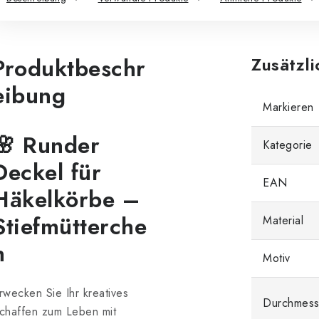
Produktbeschr
Zusätzl
eibung
Markieren
🌸 Runder
Kategorie
Deckel für
EAN
Häkelkörbe –
Stiefmütterche
Material
n
Motiv
rwecken Sie Ihr kreatives
Durchmess
chaffen zum Leben mit