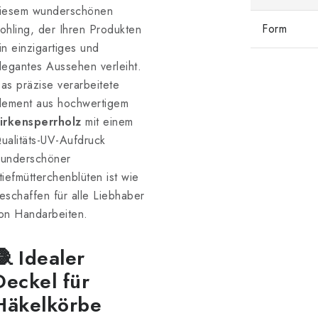
iesem wunderschönen
Form
ohling, der Ihren Produkten
in einzigartiges und
legantes Aussehen verleiht.
as präzise verarbeitete
lement aus hochwertigem
irkensperrholz
mit einem
ualitäts-UV-Aufdruck
underschöner
tiefmütterchenblüten ist wie
eschaffen für alle Liebhaber
on Handarbeiten.
🧶 Idealer
Deckel für
Häkelkörbe