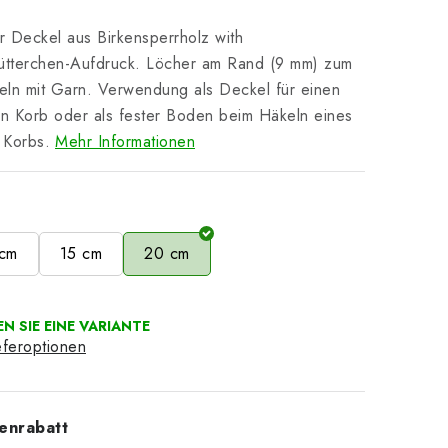
 Deckel aus Birkensperrholz with
ütterchen-Aufdruck. Löcher am Rand (9 mm) zum
ln mit Garn. Verwendung als Deckel für einen
en Korb oder als fester Boden beim Häkeln eines
 Korbs.
Mehr Informationen
e
 cm
15 cm
20 cm
eferoptionen
enrabatt