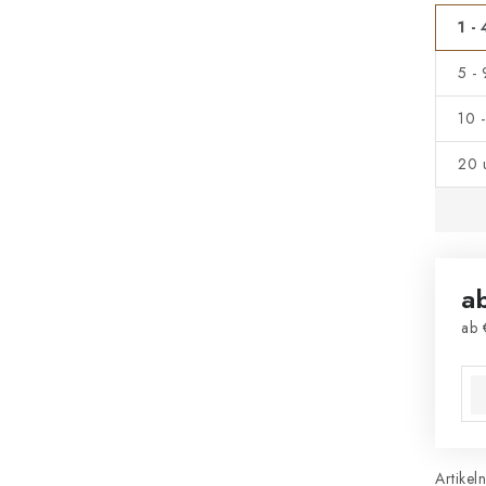
1 - 
5 -
10 
20 
a
ab
Ver
Artikel