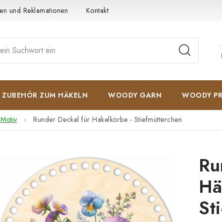
en und Reklamationen
Kontakt
AGB
Datenschutzerkläru
ZUBEHÖR ZUM HÄKELN
WOODY GARN
WOODY PR
 Motiv
Runder Deckel für Häkelkörbe - Stiefmütterchen
Ru
Hä
St