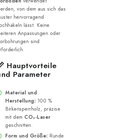
orboden
verwendet
erden, von dem aus sich das
uster hervorragend
ochhäkeln lässt. Keine
eiteren Anpassungen oder
orbohrungen sind
rforderlich.
📏 Hauptvorteile
und Parameter
Material und
Herstellung:
100 %
Birkensperrholz, präzise
mit dem
CO₂-Laser
geschnitten.
Form und Größe:
Runde