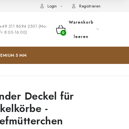
ng
Impressum
Login
Registrieren
Warenkorb
+49 211 8694 2501 (Mo-
Fr 8:00-16:00)
WARENKORB
leeren
EMIUM 5 MM
nder Deckel für
kelkörbe -
iefmütterchen