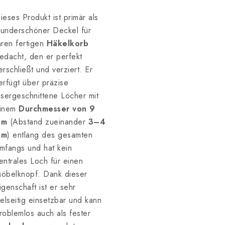
ieses Produkt ist primär als
underschöner Deckel für
hren fertigen
Häkelkorb
edacht, den er perfekt
erschließt und verziert. Er
erfügt über präzise
asergeschnittene Löcher mit
inem
Durchmesser von 9
mm
(Abstand zueinander
3–4
mm
) entlang des gesamten
mfangs und hat kein
entrales Loch für einen
öbelknopf. Dank dieser
igenschaft ist er sehr
ielseitig einsetzbar und kann
roblemlos auch als fester