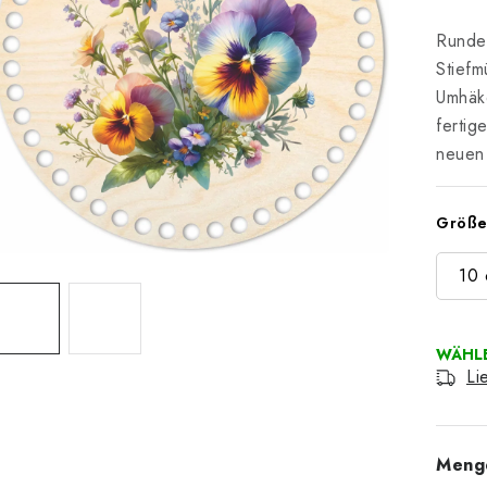
Runder
Stiefm
Umhäke
fertig
neuen
Größ
10
Li
Meng