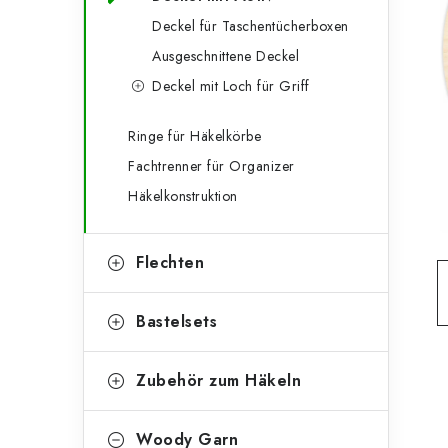
g
e
Deckel für Taschentücherboxen
o
Ausgeschnittene Deckel
n
r
Deckel mit Loch für Griff
l
i
e
e
Ringe für Häkelkörbe
Fachtrenner für Organizer
n
i
Häkelkonstruktion
s
t
Flechten
e
Bastelsets
Zubehör zum Häkeln
Woody Garn