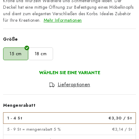
Krone und Wurzeln Waldtiere und Schmetterlinge leben. Der
Deckel hat eine mittige Öffnung zur Befestigung eines Möbelknopfs
und dient zum eleganten Verschließen des Korbs. Ideales Zubehör
für Ihre Kreationen.
Mehr Informationen
Größe
15 cm
18 cm
Lieferoptionen
Mengenrabatt
1 - 4 St
€3,30
/ St
5 - 9 St = mengenrabatt 5 %
€3,14
/ St