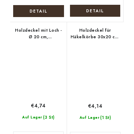
DETAIL
DETAIL
Holzdeckel mit Loch -
Holzdeckel für
Ø 20 cm,
Häkelkörbe 30x20 cm,
Weihnachtskranz mit
halb oval 15 x 20 cm,
Tannenzapfen
Gebäck 2
€4,74
€4,14
(3 St)
Auf Lager
(1 St)
Auf Lager