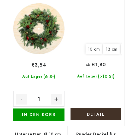
Weihnachtskranz mit
Küken mit
Tannenzapfen
Blumenstrauß
10 cm
13 cm
15 cm
€1,80
€3,54
ab
(>10 St)
(6 St)
Auf Lager
Auf Lager
DETAIL
IN DEN KORB
Untersetzer, Ø 10 cm,
Runder Deckel für