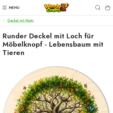
Zum
Such
Inhalt
springen
Deckel mit Motiv
HÄKELN
Runder Deckel mit Loch für
FLECHTEN
Möbelknopf - Lebensbaum mit
BASTELSETS
Tieren
ZUBEHÖR ZUM HÄKELN
WOODY GARN
WOODY PREMIUM 5 MM
Zahlung & Versand
Nachhaltigkeit
Rücksendungen und Reklamationen
Kontakt
AGB