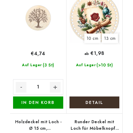
10 cm
13 cm
15 cm
€1,98
€4,74
ab
(3 St)
(>10 St)
Auf Lager
Auf Lager
IN DEN KORB
DETAIL
Holzdeckel mit Loch -
Runder Deckel mit
Ø 15 cm,
Loch für Möbelknopf -