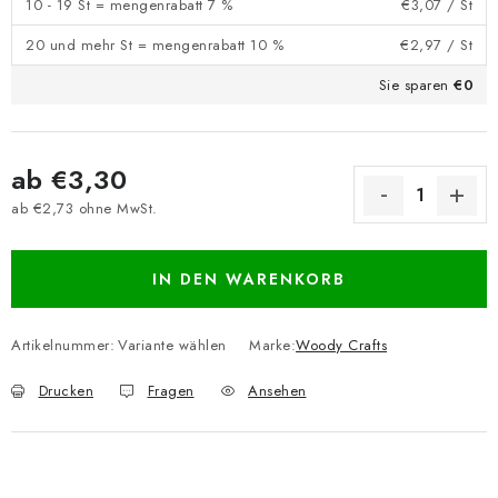
10 - 19 St = mengenrabatt 7 %
€3,07
/ St
20 und mehr St = mengenrabatt 10 %
€2,97
/ St
Sie sparen
€0
ab
€3,30
ab
€2,73
ohne MwSt.
Verkaufspreis:
IN DEN WARENKORB
Artikelnummer:
Variante wählen
Marke:
Woody Crafts
Drucken
Fragen
Ansehen