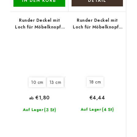
IN DEN KORB
DETAIL
Runder Deckel mit
Runder Deckel mit
Loch für Möbelknopf -
Loch für Möbelknopf -
Türkise Blüte
Weihnachtselch
18 cm
10 cm
13 cm
15 cm
18 cm
22 cm
€4,44
€1,80
ab
(4 St)
(3 St)
Auf Lager
Auf Lager