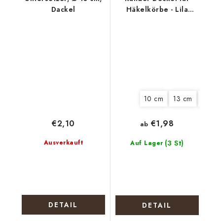
Dackel
Häkelkörbe - Lila
Blüten
10 cm
13 cm
15 cm
€2,10
€1,98
ab
Ausverkauft
(3 St)
Auf Lager
DETAIL
DETAIL