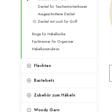
g
e
Deckel für Taschentücherboxen
o
Ausgeschnittene Deckel
n
r
Deckel mit Loch für Griff
l
i
e
e
Ringe für Häkelkörbe
Fachtrenner für Organizer
n
i
Häkelkonstruktion
s
t
Flechten
e
Bastelsets
Zubehör zum Häkeln
Woody Garn