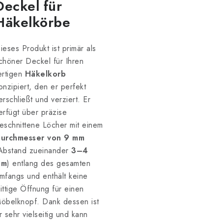
Deckel für
Häkelkörbe
ieses Produkt ist primär als
chöner Deckel für Ihren
ertigen
Häkelkorb
onzipiert, den er perfekt
erschließt und verziert. Er
erfügt über präzise
eschnittene Löcher mit einem
urchmesser von 9 mm
Abstand zueinander
3–4
mm
) entlang des gesamten
mfangs und enthält keine
ittige Öffnung für einen
öbelknopf. Dank dessen ist
r sehr vielseitig und kann