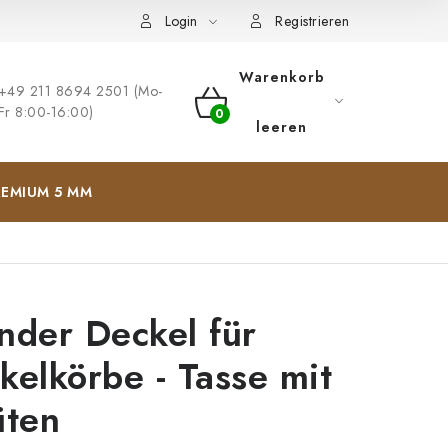
ng
Impressum
Login
Registrieren
Warenkorb
+49 211 8694 2501 (Mo-
Fr 8:00-16:00)
WARENKORB
leeren
EMIUM 5 MM
nder Deckel für
kelkörbe - Tasse mit
üten