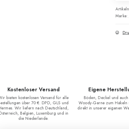
Artikel
Marke:
Dru
Kostenloser Versand
Eigene Herstell
Wir bieten kostenlosen Versand für alle
Böden, Deckel und auch
Bestellungen über 70 €. DPD, GLS und
Woody-Garne zum Häkeln st
Hermes. Wir liefern nach Deutschland,
direkt in unserer eigenen Wer
Österreich, Belgien, Luxemburg und in
die Niederlande.