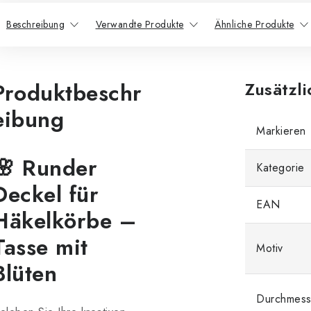
Beschreibung
Verwandte Produkte
Ähnliche Produkte
Produktbeschr
Zusätzl
eibung
Markieren
🌸 Runder
Kategorie
Deckel für
EAN
Häkelkörbe –
Tasse mit
Motiv
Blüten
Durchmess