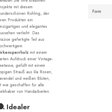
eleben Sie Ihre kreativen
rojekte mit diesem
Form
underschönen Rohling, der
hren Produkten ein
inzigartiges und elegantes
ussehen verleiht. Das
räzise gefertigte Teil aus
ochwertigem
irkensperrholz
mit einem
arten Aufdruck einer Vintage-
eetasse, gefüllt mit einem
ppigen Strauß aus lila Rosen,
avendel und weißen Blüten,
st wie geschaffen für alle
iebhaber von Handarbeiten.
🧶 Idealer