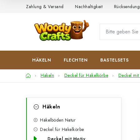
Zum
Zahlung & Versand
Nachhaltigkeit
Rücksendung
Inhalt
springen
HÄKELN
FLECHTEN
BASTELSETS
Startseite
Häkeln
Deckel für Häkelkörbe
Deckel mit
S
K
Kategorien
Häkeln
überspringen
a
e
t
Häkelböden Natur
i
Deckel für Häkelkörbe
e
t
Deckel mit Motiv