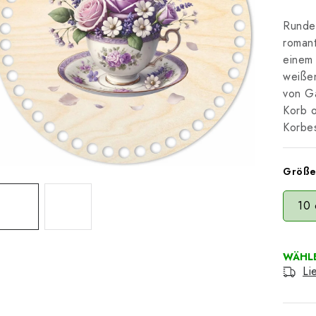
Runder
romant
einem 
weiße
von Ga
Korb o
Korbe
Größ
10
Li