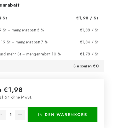
enrabatt
4 St
€1,98
/ St
 9 St = mengenrabatt 5 %
€1,88
/ St
- 19 St = mengenrabatt 7 %
€1,84
/ St
und mehr St = mengenrabatt 10 %
€1,78
/ St
Sie sparen
€0
b
€1,98
€1,64
ohne MwSt.
kaufspreis:
IN DEN WARENKORB