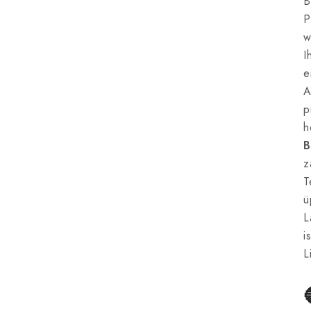
B
P
w
I
e
A
p
h
B
z
T
ü
L
i
L