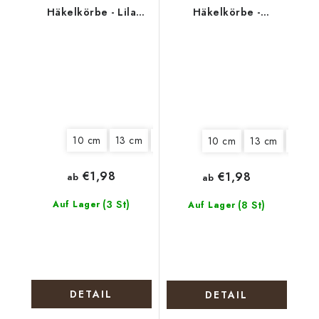
Häkelkörbe - Lila
Häkelkörbe -
Blüten
Marienkäfer
10 cm
13 cm
15 cm
18 cm
22 cm
25 cm
10 cm
13 cm
15 cm
€1,98
€1,98
ab
ab
(3 St)
Auf Lager
(8 St)
Auf Lager
DETAIL
DETAIL