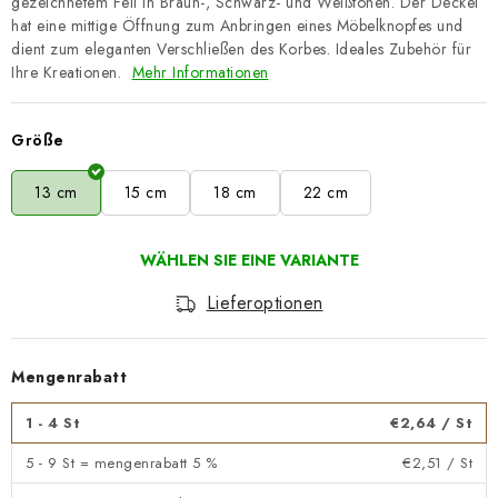
gezeichnetem Fell in Braun-, Schwarz- und Weißtönen. Der Deckel
hat eine mittige Öffnung zum Anbringen eines Möbelknopfes und
dient zum eleganten Verschließen des Korbes. Ideales Zubehör für
Ihre Kreationen.
Mehr Informationen
Größe
13 cm
15 cm
18 cm
22 cm
Lieferoptionen
Mengenrabatt
1 - 4 St
€2,64
/ St
5 - 9 St = mengenrabatt 5 %
€2,51
/ St