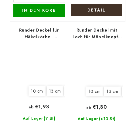
DETAIL
IN DEN KORB
Runder Deckel für
Runder Deckel mit
Häkelkörbe -
Loch für Möbelknopf -
Weihnachtserpel
Boho-Kranz
10 cm
13 cm
15 cm
20 cm
10 cm
13 cm
20 c
€1,98
€1,80
ab
ab
(7 St)
Auf Lager
(>10 St)
Auf Lager