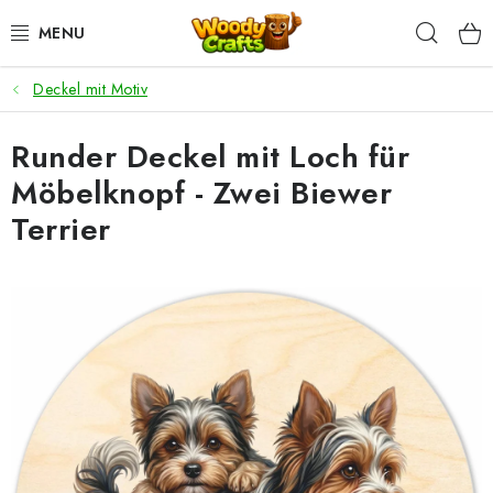
Zum
Such
Inhalt
springen
Deckel mit Motiv
HÄKELN
Runder Deckel mit Loch für
FLECHTEN
Möbelknopf - Zwei Biewer
BASTELSETS
Terrier
ZUBEHÖR ZUM HÄKELN
WOODY GARN
WOODY PREMIUM 5 MM
Zahlung & Versand
Nachhaltigkeit
Rücksendungen und Reklamationen
Kontakt
AGB