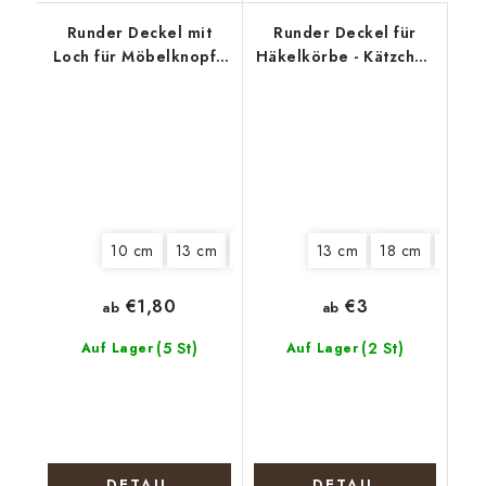
Runder Deckel mit
Runder Deckel für
Loch für Möbelknopf -
Häkelkörbe - Kätzchen
Mädchen mit Gans
in der Tasse
10 cm
13 cm
15 cm
18 cm
13 cm
20 cm
18 cm
25 c
€1,80
€3
ab
ab
(5 St)
(2 St)
Auf Lager
Auf Lager
DETAIL
DETAIL