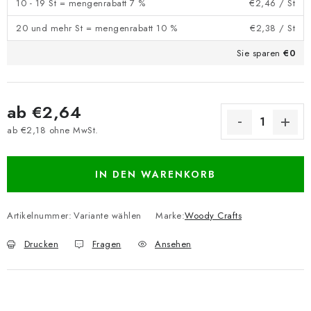
10 - 19 St = mengenrabatt 7 %
€2,46
/ St
20 und mehr St = mengenrabatt 10 %
€2,38
/ St
Sie sparen
€0
ab
€2,64
ab
€2,18
ohne MwSt.
Verkaufspreis:
IN DEN WARENKORB
Artikelnummer:
Variante wählen
Marke:
Woody Crafts
Drucken
Fragen
Ansehen