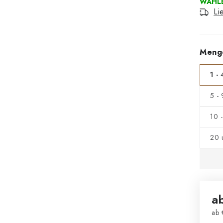
Li
Meng
1 - 
5 -
10 
20 
a
ab