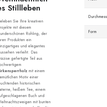
es Stillleben
Durchmess
eleben Sie Ihre kreativen
rojekte mit diesem
Form
underschönen Rohling, der
hren Produkten ein
inzigartiges und elegantes
ussehen verleiht. Das
räzise gefertigte Teil aus
ochwertigem
irkensperrholz
mit einem
emütlichen Motiv einer
euchtenden historischen
aterne, heißem Tee, einem
ufgeschlagenen Buch und
eihnachtszweigen mit bunten