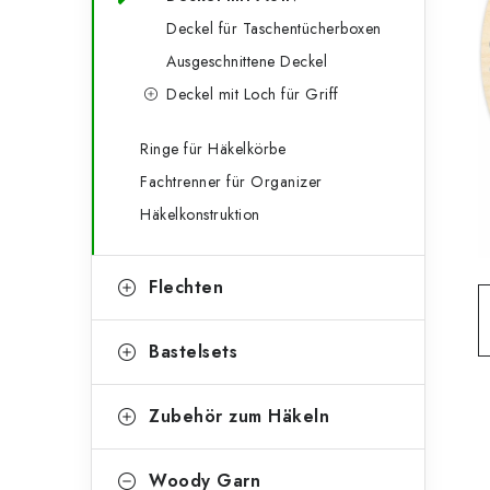
g
e
Deckel für Taschentücherboxen
o
Ausgeschnittene Deckel
n
r
Deckel mit Loch für Griff
l
i
e
e
Ringe für Häkelkörbe
Fachtrenner für Organizer
n
i
Häkelkonstruktion
s
t
Flechten
e
Bastelsets
Zubehör zum Häkeln
Woody Garn