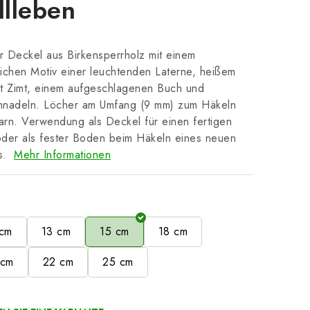
llleben
 Deckel aus Birkensperrholz mit einem
ichen Motiv einer leuchtenden Laterne, heißem
t Zimt, einem aufgeschlagenen Buch und
nnadeln. Löcher am Umfang (9 mm) zum Häkeln
rn. Verwendung als Deckel für einen fertigen
der als fester Boden beim Häkeln eines neuen
s.
Mehr Informationen
e
 cm
13 cm
15 cm
18 cm
 cm
22 cm
25 cm