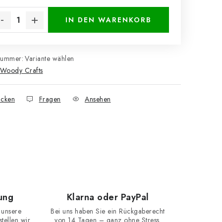
kaufspreis:
IN DEN WARENKORB
nummer:
Variante wählen
Woody Crafts
cken
Fragen
Ansehen
ung
Klarna oder PayPal
 unsere
Bei uns haben Sie ein Rückgaberecht
ellen wir
von 14 Tagen – ganz ohne Stress.