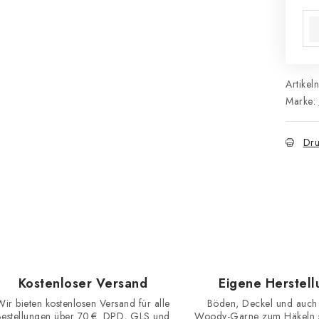
Ver
Artikel
Marke:
Dru
Kostenloser Versand
Eigene Herstell
Wir bieten kostenlosen Versand für alle
Böden, Deckel und auch
Bestellungen über 70 €. DPD, GLS und
Woody-Garne zum Häkeln st