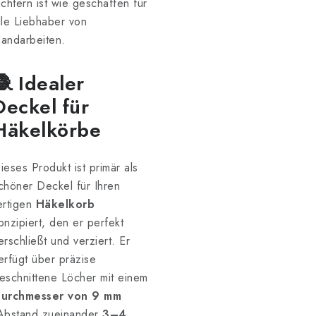
ichtern ist wie geschaffen für
lle Liebhaber von
andarbeiten.
🧶 Idealer
Deckel für
Häkelkörbe
ieses Produkt ist primär als
chöner Deckel für Ihren
ertigen
Häkelkorb
onzipiert, den er perfekt
erschließt und verziert. Er
erfügt über präzise
eschnittene Löcher mit einem
urchmesser von 9 mm
Abstand zueinander
3–4