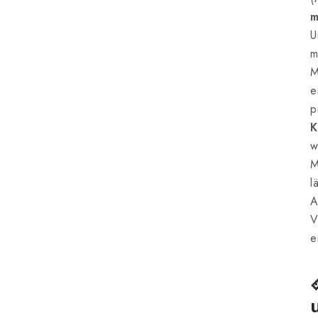
U
m
M
e
p
K
w
M
l
A
V
e