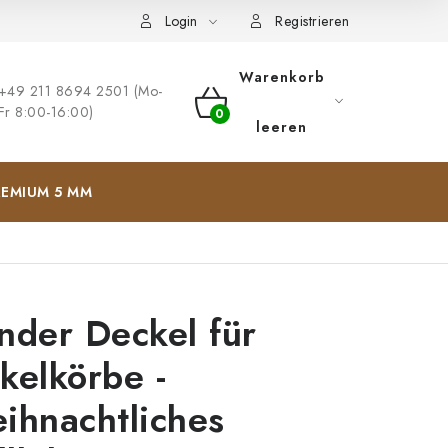
ng
Impressum
Login
Registrieren
Warenkorb
+49 211 8694 2501 (Mo-
Fr 8:00-16:00)
WARENKORB
leeren
EMIUM 5 MM
nder Deckel für
kelkörbe -
ihnachtliches