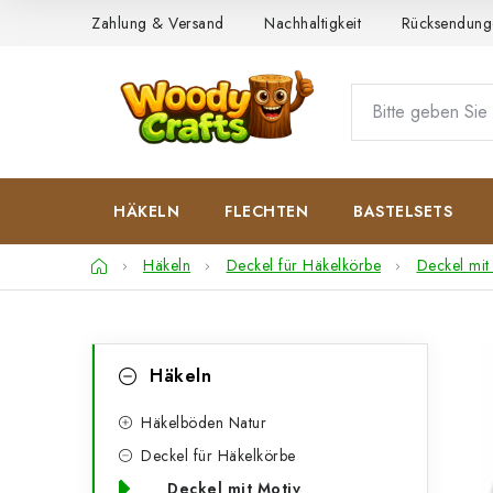
Zum
Zahlung & Versand
Nachhaltigkeit
Rücksendung
Inhalt
springen
HÄKELN
FLECHTEN
BASTELSETS
Startseite
Häkeln
Deckel für Häkelkörbe
Deckel mit
S
K
Kategorien
Häkeln
überspringen
a
e
t
Häkelböden Natur
i
Deckel für Häkelkörbe
e
t
Deckel mit Motiv