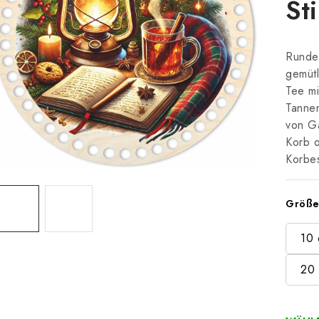
Sti
Runder
gemütl
Tee mi
Tanne
von Ga
Korb o
Korbe
Größ
10
20