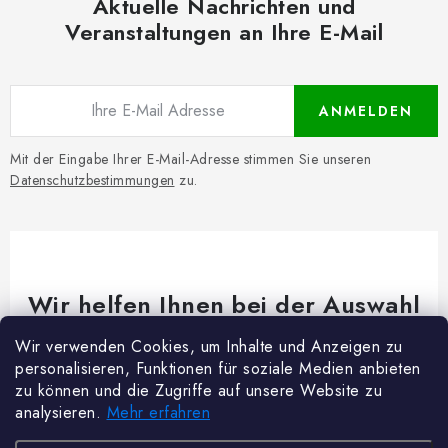
Aktuelle Nachrichten und
Veranstaltungen an Ihre E-Mail
ANMELDEN
Mit der Eingabe Ihrer E-Mail-Adresse stimmen Sie unseren
Datenschutzbestimmungen
zu.
Wir helfen Ihnen bei der Auswahl
Brauchen Sie Rat bei etwas? Wir sind für dich da!
Wir verwenden Cookies, um Inhalte und Anzeigen zu
personalisieren, Funktionen für soziale Medien anbieten
Kundenservice
@
woodycrafts.de
zu können und die Zugriffe auf unsere Website zu
analysieren.
Mehr erfahren
+49 211 8694 2501 (Mo-Fr 8:00-16:00)