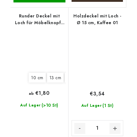
Runder Deckel mit
Holzdeckel mit Loch -
Loch für Möbelknopf -
Ø 15 cm, Kaffee 01
Boho-Kranz
10 cm
13 cm
20 cm
22 cm
€1,80
€3,54
ab
(>10 St)
Auf Lager
(1 St)
Auf Lager