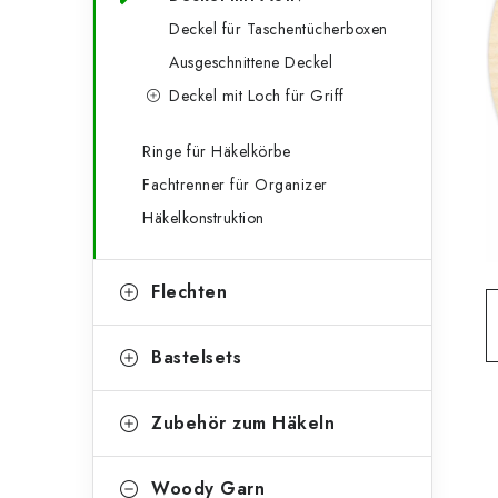
g
e
Deckel für Taschentücherboxen
o
Ausgeschnittene Deckel
n
r
Deckel mit Loch für Griff
l
i
e
e
Ringe für Häkelkörbe
Fachtrenner für Organizer
n
i
Häkelkonstruktion
s
t
Flechten
e
Bastelsets
Zubehör zum Häkeln
Woody Garn