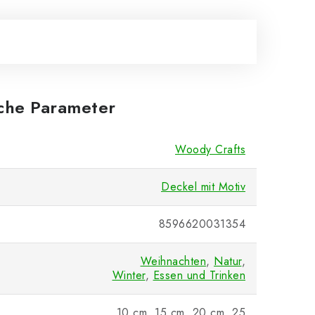
iche Parameter
Woody Crafts
Deckel mit Motiv
8596620031354
Weihnachten
,
Natur
,
Winter
,
Essen und Trinken
10 cm, 15 cm, 20 cm, 25