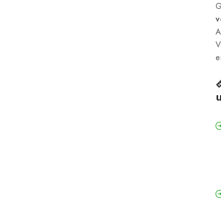
G
v
A
V
e