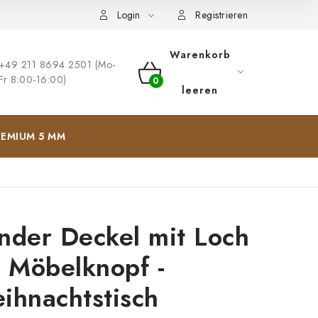
ng
Impressum
Login
Registrieren
Warenkorb
+49 211 8694 2501 (Mo-
Fr 8:00-16:00)
WARENKORB
leeren
EMIUM 5 MM
nder Deckel mit Loch
r Möbelknopf -
ihnachtstisch