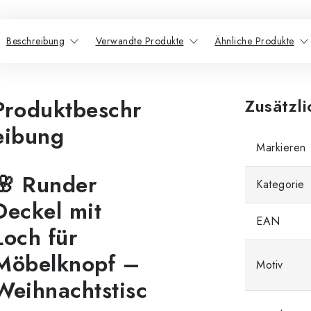
Beschreibung
Verwandte Produkte
Ähnliche Produkte
Produktbeschr
Zusätzl
eibung
Markieren
🌸 Runder
Kategorie
Deckel mit
EAN
Loch für
Möbelknopf –
Motiv
Weihnachtstisc