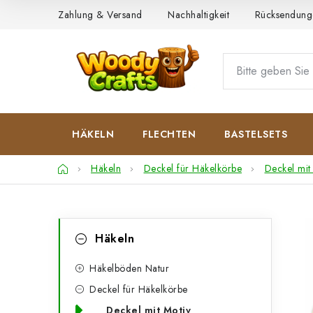
Zum
Zahlung & Versand
Nachhaltigkeit
Rücksendung
Inhalt
springen
HÄKELN
FLECHTEN
BASTELSETS
Startseite
Häkeln
Deckel für Häkelkörbe
Deckel mit
S
K
Kategorien
Häkeln
überspringen
a
e
t
Häkelböden Natur
i
Deckel für Häkelkörbe
e
t
Deckel mit Motiv