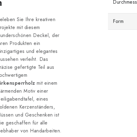
h
Durchmess
eleben Sie Ihre kreativen
Form
rojekte mit diesem
underschönen Deckel, der
hren Produkten ein
inzigartiges und elegantes
ussehen verleiht. Das
räzise gefertigte Teil aus
ochwertigem
irkensperrholz
mit einem
ärmenden Motiv einer
eiligabendtafel, eines
oldenen Kerzenständers,
üssen und Geschenken ist
ie geschaffen für alle
iebhaber von Handarbeiten.