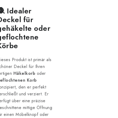
🧶 Idealer
Deckel für
gehäkelte oder
geflochtene
Körbe
ieses Produkt ist primär als
chöner Deckel für Ihren
ertigen
Häkelkorb
oder
eflochtenen Korb
onzipiert, den er perfekt
erschließt und verziert. Er
erfügt über eine präzise
eschnittene mittige Öffnung
ür einen Möbelknopf oder