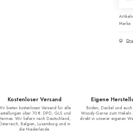
Artikel
Marke:
Dru
Kostenloser Versand
Eigene Herstell
Wir bieten kostenlosen Versand für alle
Böden, Deckel und auch
Bestellungen über 70 €. DPD, GLS und
Woody-Garne zum Häkeln st
Hermes. Wir liefern nach Deutschland,
direkt in unserer eigenen Wer
Österreich, Belgien, Luxemburg und in
die Niederlande.