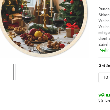
Runder
Birken
Weihna
Weihn
mitti
dient 
Zubehö
Mehr 
Größ
10
Li