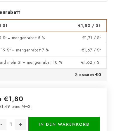
enrabatt
4 St
€1,80
/ St
 9 St = mengenrabatt 5 %
€1,71
/ St
- 19 St = mengenrabatt 7 %
€1,67
/ St
und mehr St = mengenrabatt 10 %
€1,62
/ St
Sie sparen
€0
b
€1,80
€1,49
ohne MwSt.
kaufspreis:
IN DEN WARENKORB