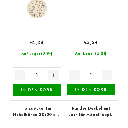
€3,54
€2,34
(6 St)
(3 St)
Auf Lager
Auf Lager
IN DEN KORB
IN DEN KORB
Holzdeckel für
Runder Deckel mit
Häkelkörbe 30x20 cm,
Loch für Möbelknopf -
halb oval 15 x 20 cm,
Boho-Kranz
Gebäck 2