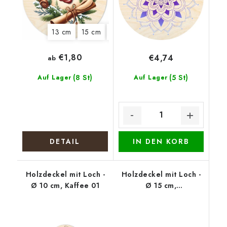
13 cm
15 cm
20 cm
22 cm
€1,80
€4,74
ab
(8 St)
(5 St)
Auf Lager
Auf Lager
DETAIL
IN DEN KORB
Holzdeckel mit Loch -
Holzdeckel mit Loch -
Ø 10 cm, Kaffee 01
Ø 15 cm,
Weihnachtskranz mit
Tannenzapfen