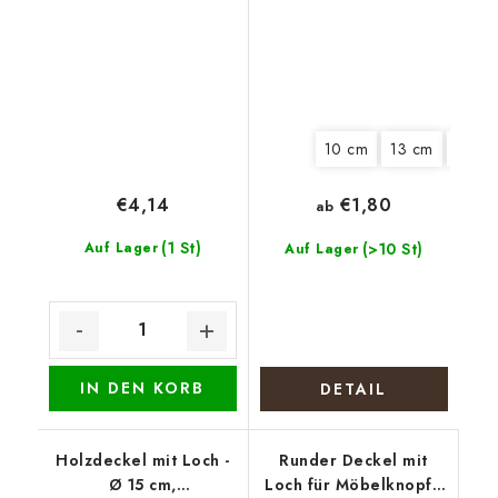
10 cm
13 cm
20 c
€4,14
€1,80
ab
(1 St)
Auf Lager
(>10 St)
Auf Lager
IN DEN KORB
DETAIL
Holzdeckel mit Loch -
Runder Deckel mit
Ø 15 cm,
Loch für Möbelknopf -