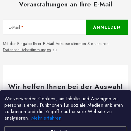
Veranstaltungen an Ihre E-Mail
E-Mail
ANMELDEN
Mit der Eingabe Ihrer E-Mail-Adresse stimmen Sie unseren
Datenschutzbestimmungen
zu.
Wir helfen Ihnen bei der Auswahl
Brauchen Sie Rat bei etwas? Wir sind für dich da!
Wir verwenden Cookies, um Inhalte und Anzeigen zu
personalisieren, Funktionen für soziale Medien anbieten
Kundenservice
@
woodycrafts.de
zu können und die Zugriffe auf unsere Website zu
analysieren.
Mehr erfahren
+49 211 8694 2501 (Mo-Fr 8:00-16:00)