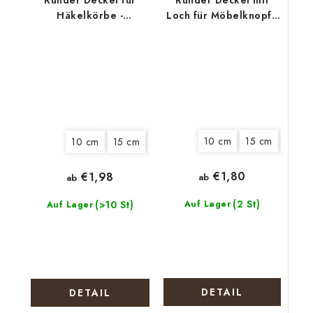
Runder Deckel für
Runder Deckel mit
Häkelkörbe -
Loch für Möbelknopf -
Stiefmütterchen
Kätzchen in der Tasse
10 cm
15 cm
18 cm
10 cm
15 cm
20 cm
€1,80
€1,98
ab
ab
(2 St)
(>10 St)
Auf Lager
Auf Lager
DETAIL
DETAIL