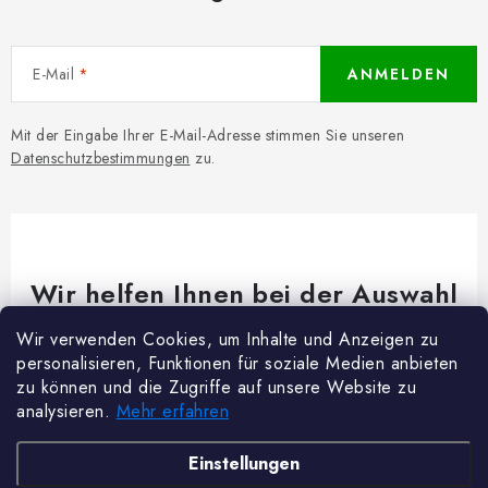
E-Mail
ANMELDEN
Mit der Eingabe Ihrer E-Mail-Adresse stimmen Sie unseren
Datenschutzbestimmungen
zu.
Wir helfen Ihnen bei der Auswahl
Brauchen Sie Rat bei etwas? Wir sind für dich da!
Wir verwenden Cookies, um Inhalte und Anzeigen zu
personalisieren, Funktionen für soziale Medien anbieten
Kundenservice
@
woodycrafts.de
zu können und die Zugriffe auf unsere Website zu
analysieren.
Mehr erfahren
+49 211 8694 2501 (Mo-Fr 8:00-16:00)
F
Einstellungen