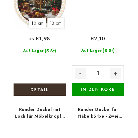
10 cm
13 cm
15 cm
18 cm
20 cm
22 cm
€2,10
€1,98
ab
(8 St)
(5 St)
Auf Lager
Auf Lager
IN DEN KORB
DETAIL
Runder Deckel mit
Runder Deckel für
Loch für Möbelknopf -
Häkelkörbe - Zwei
Türkise Blüte
Hasen