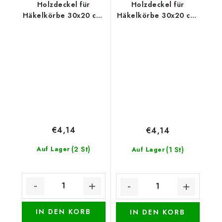
Holzdeckel für
Holzdeckel für
Häkelkörbe 30x20 cm,
Häkelkörbe 30x20 cm,
halb oval 15 x 20 cm,
halb oval 15 x 20 cm,
Gebäck
Gebäck 2
€4,14
€4,14
(2 St)
Auf Lager
(1 St)
Auf Lager
IN DEN KORB
IN DEN KORB