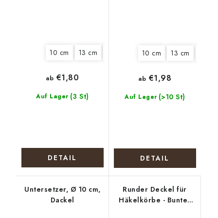
10 cm
13 cm
15 cm
18 cm
22 cm
10 cm
13 cm
15 cm
€1,80
€1,98
ab
ab
(3 St)
Auf Lager
(>10 St)
Auf Lager
DETAIL
DETAIL
Untersetzer, Ø 10 cm,
Runder Deckel für
Dackel
Häkelkörbe - Bunter
Kranz