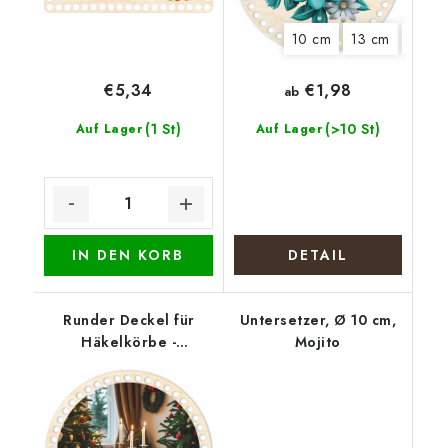
10 cm
13 cm
15 cm
€1,98
€5,34
ab
(1 St)
(>10 St)
Auf Lager
Auf Lager
IN DEN KORB
DETAIL
Runder Deckel für
Untersetzer, Ø 10 cm,
Häkelkörbe -
Mojito
Weihnachtstisch