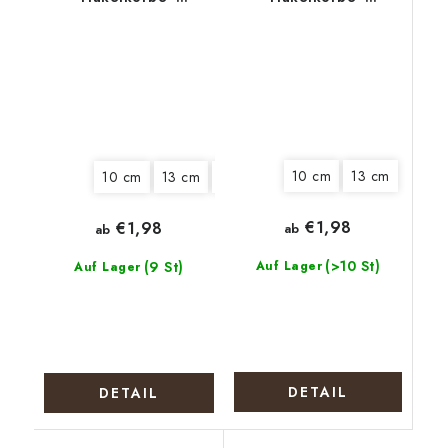
Mohnblumenkranz
Weihnachtselch
10 cm
13 cm
10 cm
13 cm
20 cm
€1,98
€1,98
ab
ab
(>10 St)
(9 St)
Auf Lager
Auf Lager
DETAIL
DETAIL