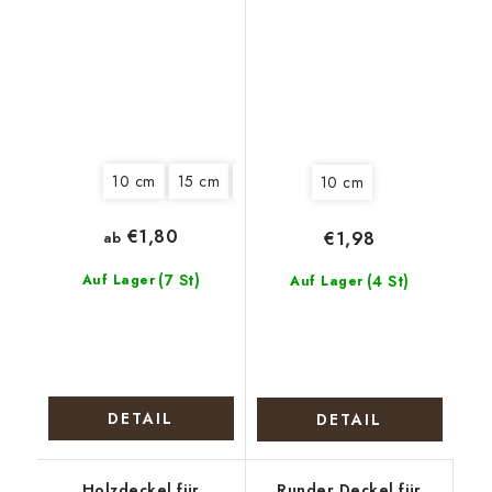
Weihnachtstisch
Vierblättriges
Kleeblatt für Glück
10 cm
15 cm
18 cm
20 cm
10 cm
€1,80
€1,98
ab
(7 St)
Auf Lager
(4 St)
Auf Lager
DETAIL
DETAIL
Holzdeckel für
Runder Deckel für