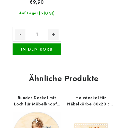
€9,90
(>10 St)
Auf Lager
IN DEN KORB
Ähnliche Produkte
Runder Deckel mit
Holzdeckel für
Loch für Möbelknopf -
Häkelkörbe 30x20 cm,
Mädchen mit Gans
halb oval 15 x 20 cm,
Gebäck