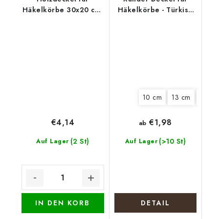
Häkelkörbe 30x20 cm,
Häkelkörbe - Türkise
halb oval 15 x 20 cm,
Blüte
Keulen
10 cm
13 cm
15 cm
€1,98
€4,14
ab
(2 St)
(>10 St)
Auf Lager
Auf Lager
IN DEN KORB
DETAIL