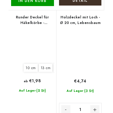
DETAIL
IN DEN KORB
Runder Deckel für
Holzdeckel mit Loch -
Häkelkörbe -
Ø 20 cm, Lebensbaum
Weihnachtsmarkt
10 cm
13 cm
15 cm
18 cm
20 cm
22 cm
€1,98
€4,74
ab
(5 St)
Auf Lager
(3 St)
Auf Lager