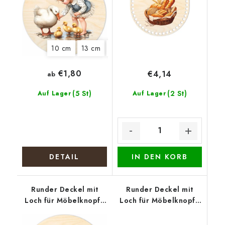
10 cm
13 cm
15 cm
18 cm
20 cm
€1,80
€4,14
ab
(5 St)
(2 St)
Auf Lager
Auf Lager
DETAIL
IN DEN KORB
Runder Deckel mit
Runder Deckel mit
Loch für Möbelknopf -
Loch für Möbelknopf -
Weihnachtserpel
Zwei Biewer Terrier