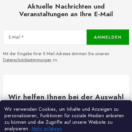
Aktuelle Nachrichten und
Veranstaltungen an Ihre E-Mail
E-Mail
ANMELDEN
Mit der Eingabe Ihrer E-Mail-Adresse stimmen Sie unseren
Datenschutzbestimmungen
zu.
Wir helfen Ihnen bei der Auswahl
Brauchen Sie Rat bei etwas? Wir sind für dich da!
Wir verwenden Cookies, um Inhalte und Anzeigen zu
personalisieren, Funktionen für soziale Medien anbieten
Kundenservice
@
woodycrafts.de
zu können und die Zugriffe auf unsere Website zu
analysieren.
Mehr erfahren
+49 211 8694 2501 (Mo-Fr 8:00-16:00)