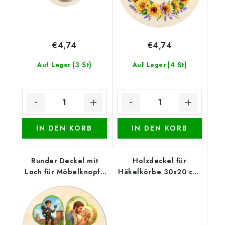
€4,74
€4,74
(3 St)
(4 St)
Auf Lager
Auf Lager
IN DEN KORB
IN DEN KORB
Runder Deckel mit
Holzdeckel für
Loch für Möbelknopf -
Häkelkörbe 30x20 cm,
Vierblättriges
halb oval 15 x 20 cm,
Kleeblatt für Glück
Keulen