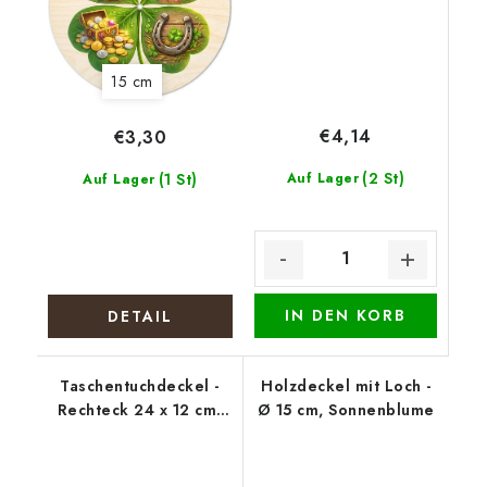
15 cm
€4,14
€3,30
(2 St)
(1 St)
Auf Lager
Auf Lager
IN DEN KORB
DETAIL
Taschentuchdeckel -
Holzdeckel mit Loch -
Rechteck 24 x 12 cm,
Ø 15 cm, Sonnenblume
Ostern 1