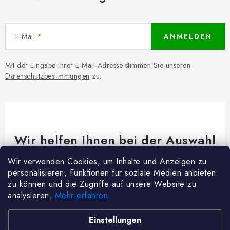
E-Mail
ANMELDEN
Mit der Eingabe Ihrer E-Mail-Adresse stimmen Sie unseren
Datenschutzbestimmungen
zu.
Wir helfen Ihnen bei der Auswahl
Brauchen Sie Rat bei etwas? Wir sind für dich da!
Wir verwenden Cookies, um Inhalte und Anzeigen zu
personalisieren, Funktionen für soziale Medien anbieten
Kundenservice
@
woodycrafts.de
zu können und die Zugriffe auf unsere Website zu
analysieren.
Mehr erfahren
+49 211 8694 2501 (Mo-Fr 8:00-16:00)
F
Einstellungen