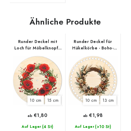
Ähnliche Produkte
Runder Deckel mit
Runder Deckel für
Loch für Möbelknopf -
Häkelkörbe - Boho-
Mohnblumenkranz
Kranz
10 cm
15 cm
18 cm
22 cm
10 cm
13 cm
15 cm
€1,80
€1,98
ab
ab
(4 St)
(>10 St)
Auf Lager
Auf Lager