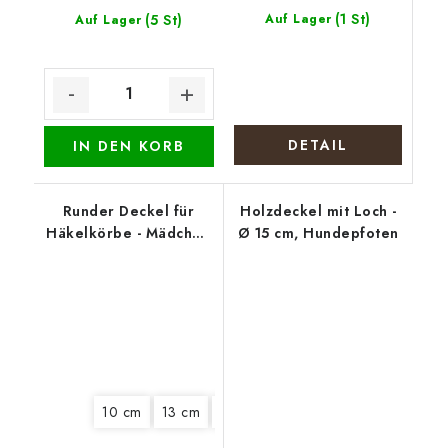
(1 St)
(5 St)
Auf Lager
Auf Lager
DETAIL
IN DEN KORB
Runder Deckel für
Holzdeckel mit Loch -
Häkelkörbe - Mädchen
Ø 15 cm, Hundepfoten
mit Gans
10 cm
13 cm
18 cm
20 cm