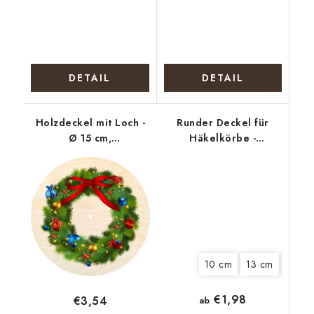
DETAIL
DETAIL
Holzdeckel mit Loch -
Runder Deckel für
Ø 15 cm,
Häkelkörbe -
Weihnachtskranz mit
Polizeikatze
Schleife
10 cm
13 cm
15 cm
€1,98
€3,54
ab