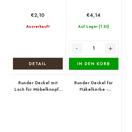
€2,10
€4,14
(1 St)
Ausverkauft
Auf Lager
DETAIL
IN DEN KORB
Runder Deckel mit
Runder Deckel für
Loch für Möbelknopf -
Häkelkörbe -
Weihnachtselch
Lebensbaum mit
Tieren