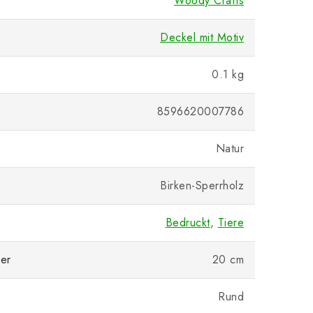
Woody Crafts
Deckel mit Motiv
0.1 kg
8596620007786
Natur
Birken-Sperrholz
Bedruckt
,
Tiere
er
20 cm
Rund