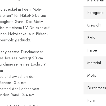
Markieren
olzdeckel mit dem Motiv
Kategorie
Bienen" für Häkelkörbe aus
paghetti-Garn. Das Motiv
Gewicht
ird mit einem UV-Drucker auf
inen Holzdeckel aus Birken-
EAN
perrholz gedruckt.
Farbe
er gesamte Durchmesser
es Kreises beträgt 20 cm
Material
urchmesser eines Lochs: 9
mm
Motiv
bstand zwischen den
öchern: 3-4 mm
Durchmess
bstand der Löcher vom
unden Rand: 3-4 mm
Form