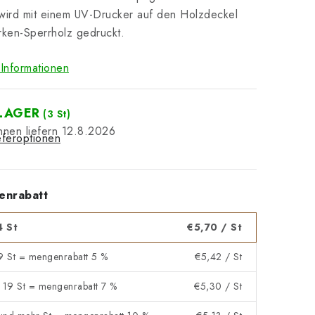
wird mit einem UV-Drucker auf den Holzdeckel
rken-Sperrholz gedruckt.
Informationen
LAGER
(3 St)
12.8.2026
eferoptionen
enrabatt
4 St
€5,70
/ St
 9 St = mengenrabatt 5 %
€5,42
/ St
- 19 St = mengenrabatt 7 %
€5,30
/ St