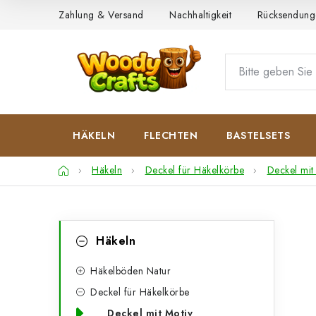
Zum
Zahlung & Versand
Nachhaltigkeit
Rücksendung
Inhalt
springen
HÄKELN
FLECHTEN
BASTELSETS
Startseite
Häkeln
Deckel für Häkelkörbe
Deckel mit
S
K
Kategorien
Häkeln
überspringen
a
e
t
Häkelböden Natur
i
Deckel für Häkelkörbe
e
t
Deckel mit Motiv