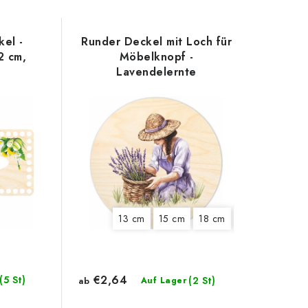
el -
Runder Deckel mit Loch für
2 cm,
Möbelknopf -
Lavendelernte
13 cm
15 cm
18 cm
20 cm
€2,64
(5 St)
(2 St)
ab
Auf Lager