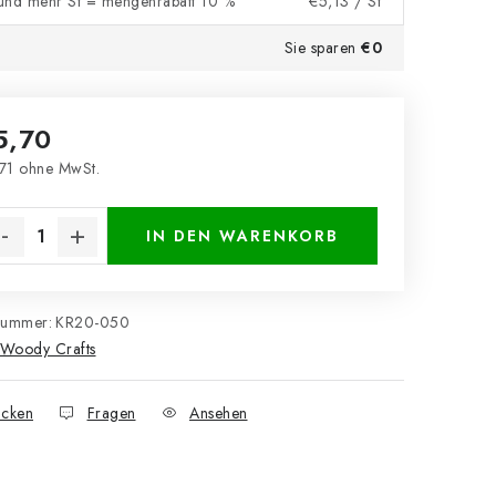
und mehr St = mengenrabatt 10 %
€5,13
/ St
Sie sparen
€0
5,70
71 ohne MwSt.
kaufspreis:
IN DEN WARENKORB
nummer:
KR20-050
Woody Crafts
cken
Fragen
Ansehen