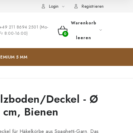
ng
Impressum
Login
Registrieren
Warenkorb
+49 211 8694 2501 (Mo-
Fr 8:00-16:00)
WARENKORB
leeren
EMIUM 5 MM
lzboden/Deckel - Ø
 cm, Bienen
ckel für Häkelkörbe aus Spaghetti-Garn. Das