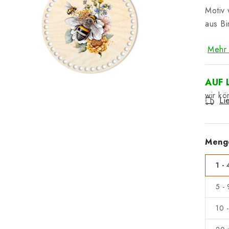
Motiv 
aus Bi
Mehr 
AUF 
Li
Meng
1 - 
5 -
10 