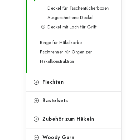
g
e
Deckel für Taschentücherboxen
o
Ausgeschnittene Deckel
n
r
Deckel mit Loch für Griff
l
i
e
e
Ringe für Häkelkörbe
Fachtrenner für Organizer
n
i
Häkelkonstruktion
s
t
Flechten
e
Bastelsets
Zubehör zum Häkeln
Woody Garn