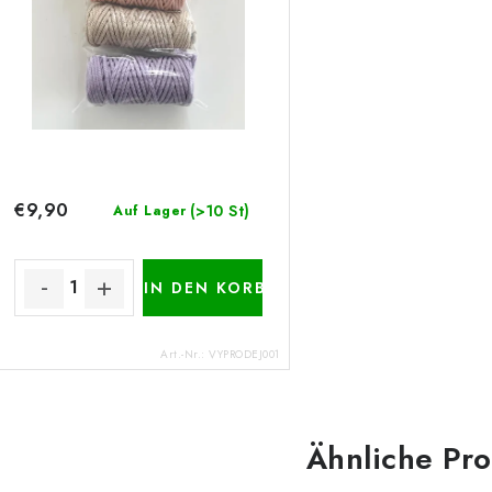
€9,90
(>10 St)
Auf Lager
IN DEN KORB
Art.-Nr.:
VYPRODEJ001
Ähnliche Pr