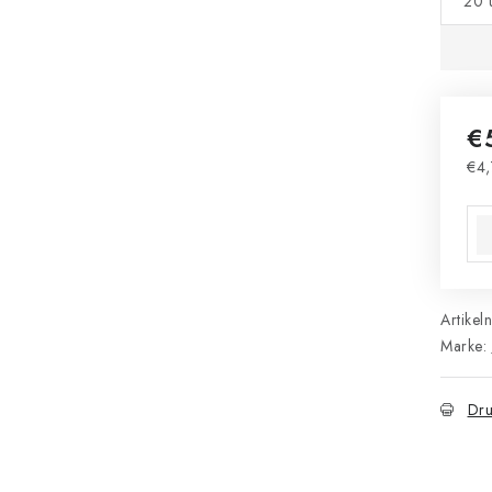
20 
€
€4,
Ver
Artikel
Marke:
Dru