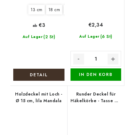
13 cm
18 cm
25 cm
€2,34
€3
ab
(6 St)
(2 St)
Auf Lager
Auf Lager
IN DEN KORB
DETAIL
Holzdeckel mit Loch -
Runder Deckel für
Ø 15 cm, lila Mandala
Häkelkörbe - Tasse mit
Blüten