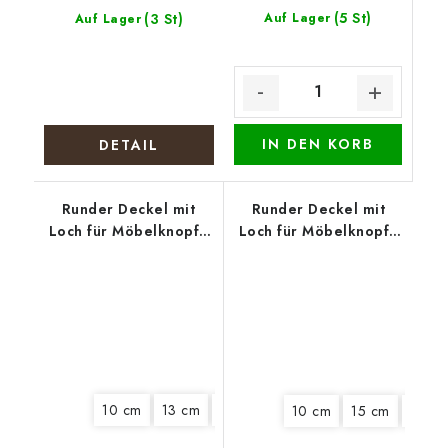
(5 St)
(3 St)
Auf Lager
Auf Lager
IN DEN KORB
DETAIL
Runder Deckel mit
Runder Deckel mit
Loch für Möbelknopf -
Loch für Möbelknopf -
Zwei Hasen
Stiefmütterchen
10 cm
13 cm
15 cm
18 cm
20 cm
22 cm
10 cm
15 cm
20 c