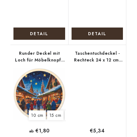
DETAIL
DETAIL
Runder Deckel mit
Taschentuchdeckel -
Loch für Möbelknopf -
Rechteck 24 x 12 cm,
Weihnachtsmarkt
Ostern 1
10 cm
15 cm
18 cm
€5,34
€1,80
ab