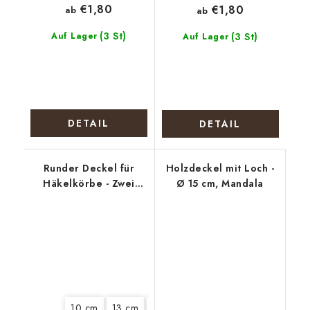
€1,80
€1,80
ab
ab
(3 St)
Auf Lager
(3 St)
Auf Lager
DETAIL
DETAIL
Runder Deckel für
Holzdeckel mit Loch -
Häkelkörbe - Zwei
Ø 15 cm, Mandala
Biewer Terrier
10 cm
13 cm
15 cm
18 cm
20 cm
22 cm