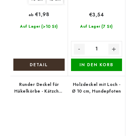
€1,98
€3,54
ab
(>10 St)
(7 St)
Auf Lager
Auf Lager
DETAIL
IN DEN KORB
Runder Deckel für
Holzdeckel mit Loch -
Häkelkörbe - Kätzchen
Ø 10 cm, Hundepfoten
in der Tasse