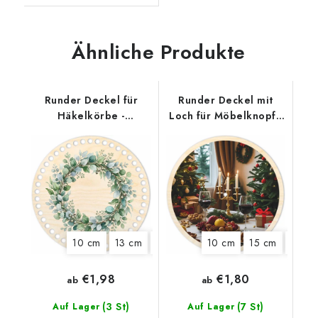
Ähnliche Produkte
Runder Deckel für
Runder Deckel mit
Häkelkörbe -
Loch für Möbelknopf -
Eukalyptuskranz
Weihnachtstisch
10 cm
13 cm
15 cm
18 cm
10 cm
15 cm
18 cm
€1,98
€1,80
ab
ab
(3 St)
(7 St)
Auf Lager
Auf Lager