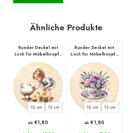
Ähnliche Produkte
Runder Deckel mit
Runder Deckel mit
Loch für Möbelknopf -
Loch für Möbelknopf -
Mädchen mit Gans
Tasse mit Blüten
10 cm
13 cm
15 cm
18 cm
10 cm
20 cm
13 cm
20 c
€1,80
€1,80
ab
ab