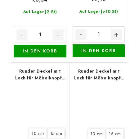
(>10 St)
(2 St)
Auf Lager
Auf Lager
IN DEN KORB
IN DEN KORB
Runder Deckel mit
Runder Deckel mit
Loch für Möbelknopf -
Loch für Möbelknopf -
Weihnachtsmarkt
Mohnblumenkranz
10 cm
15 cm
18 cm
10 cm
15 cm
18 cm