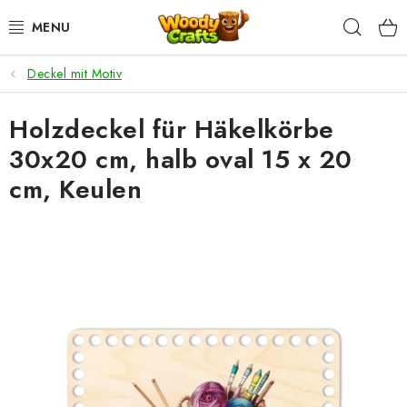
Zum
Such
Inhalt
springen
Deckel mit Motiv
HÄKELN
Holzdeckel für Häkelkörbe
FLECHTEN
30x20 cm, halb oval 15 x 20
BASTELSETS
cm, Keulen
ZUBEHÖR ZUM HÄKELN
WOODY GARN
WOODY PREMIUM 5 MM
Zahlung & Versand
Nachhaltigkeit
Rücksendungen und Reklamationen
Kontakt
AGB