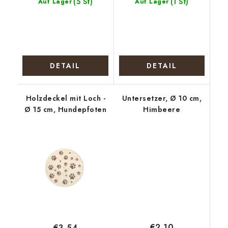
(5 St)
(1 St)
Auf Lager
Auf Lager
DETAIL
DETAIL
Holzdeckel mit Loch -
Untersetzer, Ø 10 cm,
Ø 15 cm, Hundepfoten
Himbeere
€2,10
€3,54