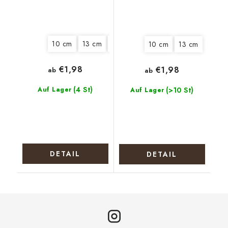
10 cm
13 cm
15 cm
18 cm
20 cm
22 cm
10 cm
13 cm
€1,98
€1,98
ab
ab
(4 St)
Auf Lager
(>10 St)
Auf Lager
DETAIL
DETAIL