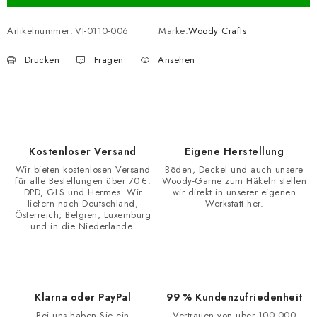
Artikelnummer:
VI-0110-006
Marke:
Woody Crafts
Drucken
Fragen
Ansehen
Kostenloser Versand
Eigene Herstellung
Wir bieten kostenlosen Versand
Böden, Deckel und auch unsere
für alle Bestellungen über 70 €.
Woody-Garne zum Häkeln stellen
DPD, GLS und Hermes. Wir
wir direkt in unserer eigenen
liefern nach Deutschland,
Werkstatt her.
Österreich, Belgien, Luxemburg
und in die Niederlande.
Klarna oder PayPal
99 % Kundenzufriedenheit
Bei uns haben Sie ein
Vertrauen von über 100.000