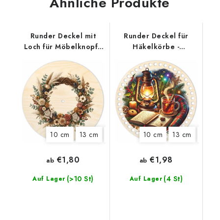
Ähnliche Produkte
Runder Deckel mit
Runder Deckel für
Loch für Möbelknopf -
Häkelkörbe -
Boho-Kranz
Weihnachtliches
Stillleben
10 cm
13 cm
20 cm
22 cm
10 cm
13 cm
15 cm
€1,80
€1,98
ab
ab
(>10 St)
(4 St)
Auf Lager
Auf Lager