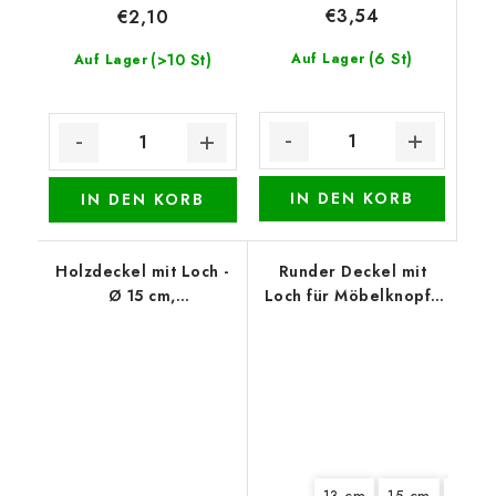
€3,54
€2,10
(6 St)
(>10 St)
Auf Lager
Auf Lager
IN DEN KORB
IN DEN KORB
Holzdeckel mit Loch -
Runder Deckel mit
Ø 15 cm,
Loch für Möbelknopf -
Weihnachtskranz mit
Lavendelernte
Tannenzapfen
13 cm
15 cm
18 cm