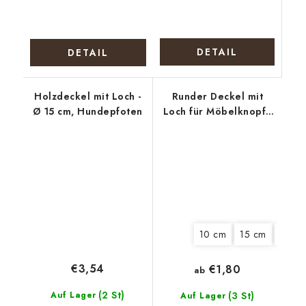
DETAIL
DETAIL
Holzdeckel mit Loch -
Runder Deckel mit
Ø 15 cm, Hundepfoten
Loch für Möbelknopf -
Stiefmütterchen
10 cm
15 cm
20 c
€3,54
€1,80
ab
(2 St)
Auf Lager
(3 St)
Auf Lager