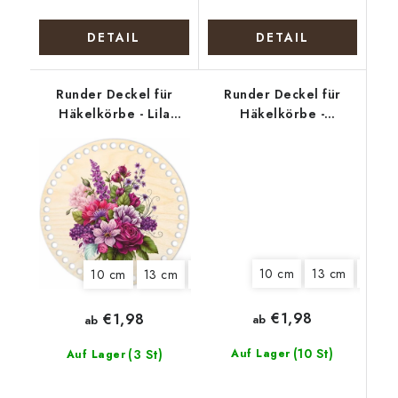
DETAIL
DETAIL
Runder Deckel für
Runder Deckel für
Häkelkörbe - Lila
Häkelkörbe -
Blüten
Polizeihund
10 cm
13 cm
18 cm
10 cm
13 cm
15 cm
18 cm
22 cm
25 cm
€1,98
€1,98
ab
ab
(10 St)
(3 St)
Auf Lager
Auf Lager