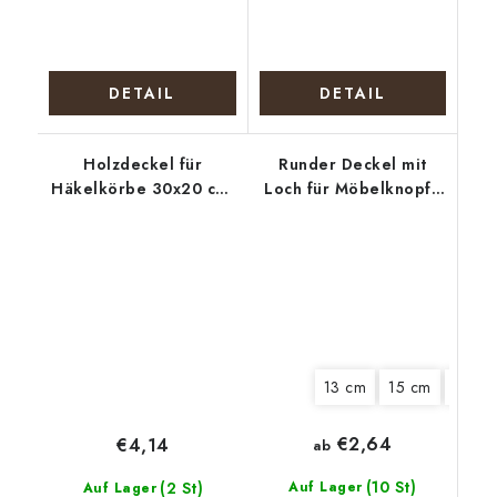
DETAIL
DETAIL
Holzdeckel für
Runder Deckel mit
Häkelkörbe 30x20 cm,
Loch für Möbelknopf -
halb oval 15 x 20 cm,
Polizeikatze
Keulen
13 cm
15 cm
18 cm
€2,64
€4,14
ab
(10 St)
(2 St)
Auf Lager
Auf Lager