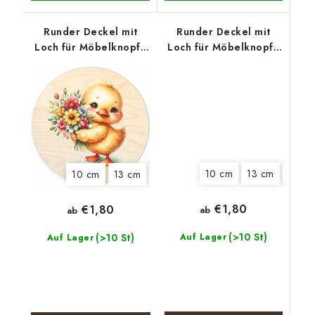
Runder Deckel mit
Runder Deckel mit
Loch für Möbelknopf -
Loch für Möbelknopf -
Küken mit
Boho-Kranz
Blumenstrauß
10 cm
13 cm
22 c
10 cm
13 cm
15 cm
18 cm
€1,80
€1,80
ab
ab
(>10 St)
(>10 St)
Auf Lager
Auf Lager