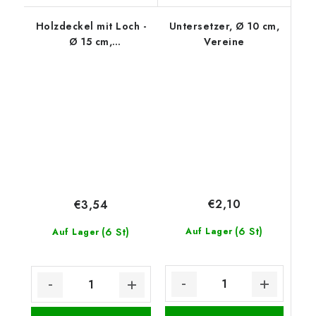
Holzdeckel mit Loch -
Untersetzer, Ø 10 cm,
Ø 15 cm,
Vereine
Weihnachtskranz mit
Tannenzapfen
€2,10
€3,54
(6 St)
(6 St)
Auf Lager
Auf Lager