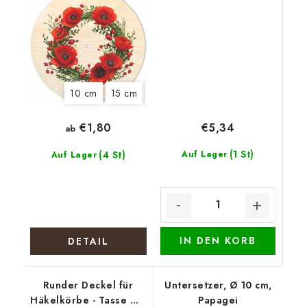
10 cm
15 cm
18 cm
22 cm
€5,34
€1,80
ab
(1 St)
(4 St)
Auf Lager
Auf Lager
IN DEN KORB
DETAIL
Runder Deckel für
Untersetzer, Ø 10 cm,
Häkelkörbe - Tasse mit
Papagei