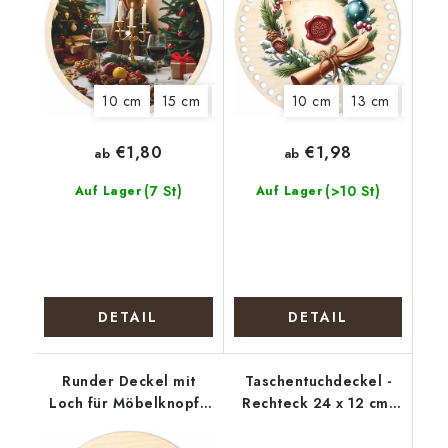
10 cm
15 cm
18 cm
20 cm
10 cm
13 cm
15 cm
€1,80
€1,98
ab
ab
(7 St)
(>10 St)
Auf Lager
Auf Lager
DETAIL
DETAIL
Runder Deckel mit
Taschentuchdeckel -
Loch für Möbelknopf -
Rechteck 24 x 12 cm,
Mohnblumenkranz
Erdbeeren