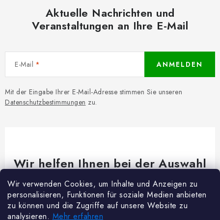
Aktuelle Nachrichten und
Veranstaltungen an Ihre E-Mail
E-Mail
ANMELDEN
Mit der Eingabe Ihrer E-Mail-Adresse stimmen Sie unseren
Datenschutzbestimmungen
zu.
Wir helfen Ihnen bei der Auswahl
Brauchen Sie Rat bei etwas? Wir sind für dich da!
Wir verwenden Cookies, um Inhalte und Anzeigen zu
personalisieren, Funktionen für soziale Medien anbieten
Kundenservice
@
woodycrafts.de
zu können und die Zugriffe auf unsere Website zu
analysieren.
Mehr erfahren
+49 211 8694 2501 (Mo-Fr 8:00-16:00)