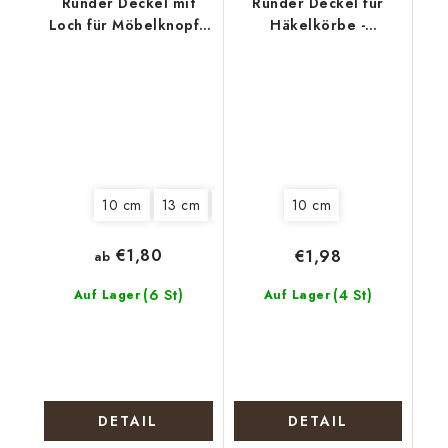
Runder Deckel mit
Runder Deckel für
Loch für Möbelknopf -
Häkelkörbe -
Polizeihund
Vierblättriges
Kleeblatt für Glück
10 cm
13 cm
15 cm
20 cm
10 cm
€1,80
€1,98
ab
(6 St)
(4 St)
Auf Lager
Auf Lager
DETAIL
DETAIL