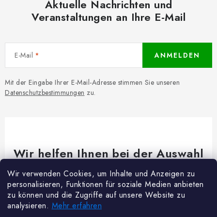
Aktuelle Nachrichten und
Veranstaltungen an Ihre E-Mail
E-Mail
ANMELDEN
Mit der Eingabe Ihrer E-Mail-Adresse stimmen Sie unseren
Datenschutzbestimmungen
zu.
Wir helfen Ihnen bei der Auswahl
Brauchen Sie Rat bei etwas? Wir sind für dich da!
Wir verwenden Cookies, um Inhalte und Anzeigen zu
personalisieren, Funktionen für soziale Medien anbieten
Kundenservice
@
woodycrafts.de
zu können und die Zugriffe auf unsere Website zu
analysieren.
Mehr erfahren
+49 211 8694 2501 (Mo-Fr 8:00-16:00)