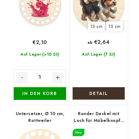
13 cm
15 cm
22 c
€2,64
€2,10
ab
(>10 St)
(7 St)
Auf Lager
Auf Lager
IN DEN KORB
DETAIL
Untersetzer, Ø 10 cm,
Runder Deckel mit
Rottweiler
Loch für Möbelknopf -
Hundemeute
Neu