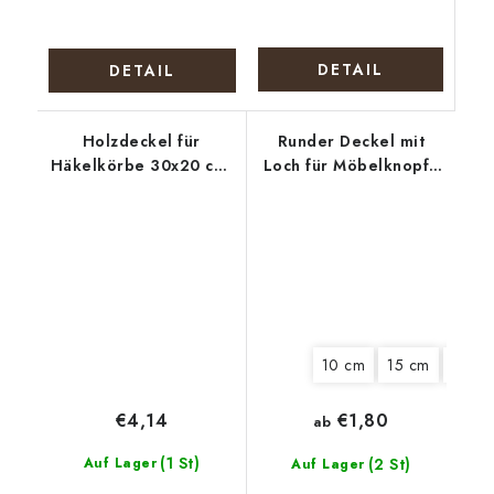
DETAIL
DETAIL
Holzdeckel für
Runder Deckel mit
Häkelkörbe 30x20 cm,
Loch für Möbelknopf -
halb oval 15 x 20 cm,
Bunter Kranz
Gebäck 2
10 cm
15 cm
18 cm
€4,14
€1,80
ab
(1 St)
Auf Lager
(2 St)
Auf Lager