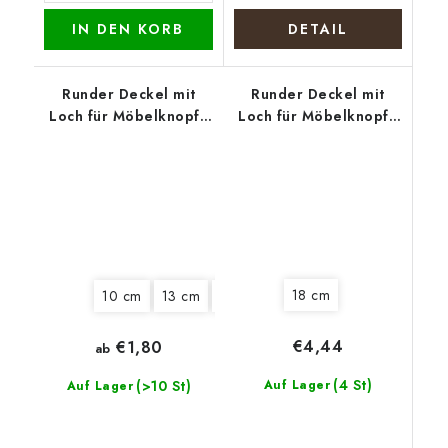
IN DEN KORB
DETAIL
Runder Deckel mit
Runder Deckel mit
Loch für Möbelknopf -
Loch für Möbelknopf -
Lila Kranz
Weihnachtselch
18 cm
10 cm
13 cm
18 cm
20 cm
€4,44
€1,80
ab
(4 St)
(>10 St)
Auf Lager
Auf Lager