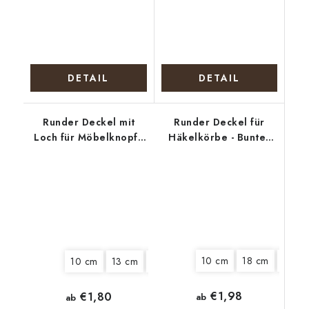
DETAIL
DETAIL
Runder Deckel mit
Runder Deckel für
Loch für Möbelknopf -
Häkelkörbe - Bunter
Küken mit
Kranz
Blumenstrauß
10 cm
18 cm
22 c
10 cm
13 cm
15 cm
18 cm
20 cm
€1,98
€1,80
ab
ab