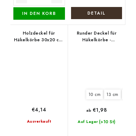
DETAIL
IN DEN KORB
Holzdeckel für
Runder Deckel für
Häkelkörbe 30x20 cm,
Häkelkörbe -
halb oval 15 x 20 cm,
Weihnachtssiegel
Nähzeug
10 cm
13 cm
15 cm
€4,14
€1,98
ab
Ausverkauft
(>10 St)
Auf Lager