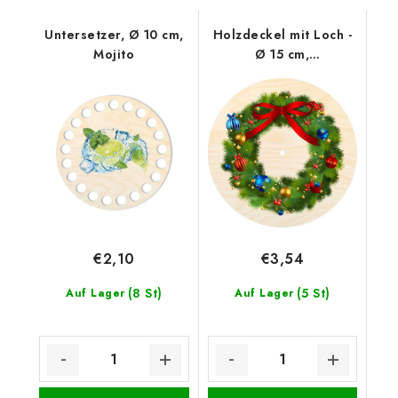
Untersetzer, Ø 10 cm,
Holzdeckel mit Loch -
Mojito
Ø 15 cm,
Weihnachtskranz mit
Schleife
€2,10
€3,54
(8 St)
(5 St)
Auf Lager
Auf Lager