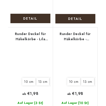
DETAIL
DETAIL
Runder Deckel für
Runder Deckel für
Häkelkörbe - Lila
Häkelkörbe -
Blüten
Polizeihund
10 cm
13 cm
15 cm
18 cm
10 cm
22 cm
13 cm
25 cm
18 cm
€1,98
€1,98
ab
ab
(3 St)
(10 St)
Auf Lager
Auf Lager