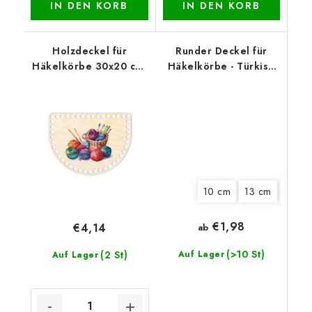
IN DEN KORB
IN DEN KORB
Holzdeckel für
Runder Deckel für
Häkelkörbe 30x20 cm,
Häkelkörbe - Türkise
halb oval 15 x 20 cm,
Blüte
Keulen
10 cm
13 cm
15 cm
€1,98
€4,14
ab
(>10 St)
(2 St)
Auf Lager
Auf Lager