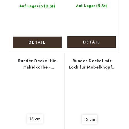
(5 St)
(>10 St)
Auf Lager
Auf Lager
DETAIL
DETAIL
Runder Deckel für
Runder Deckel mit
Häkelkörbe -
Loch für Möbelknopf -
Lavendelernte
Vierblättriges
Kleeblatt für Glück
13 cm
15 cm