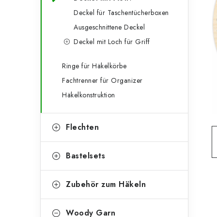
g
e
Deckel für Taschentücherboxen
o
Ausgeschnittene Deckel
n
r
Deckel mit Loch für Griff
l
i
e
e
Ringe für Häkelkörbe
Fachtrenner für Organizer
n
i
Häkelkonstruktion
s
t
Flechten
e
Bastelsets
Zubehör zum Häkeln
Woody Garn