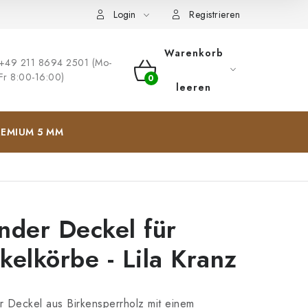
ng
Impressum
Login
Registrieren
Warenkorb
+49 211 8694 2501 (Mo-
Fr 8:00-16:00)
WARENKORB
leeren
EMIUM 5 MM
nder Deckel für
kelkörbe - Lila Kranz
 Deckel aus Birkensperrholz mit einem