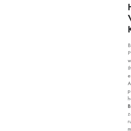
B
P
w
I
e
A
p
h
B
z
r
m