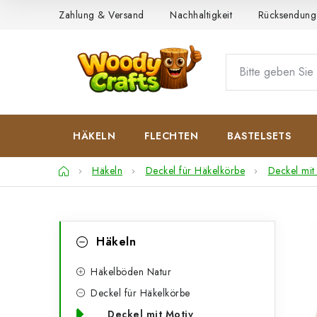
Zum
Zahlung & Versand
Nachhaltigkeit
Rücksendung
Inhalt
springen
HÄKELN
FLECHTEN
BASTELSETS
Startseite
Häkeln
Deckel für Häkelkörbe
Deckel mit
S
K
Kategorien
Häkeln
überspringen
a
e
t
Häkelböden Natur
i
Deckel für Häkelkörbe
e
t
Deckel mit Motiv