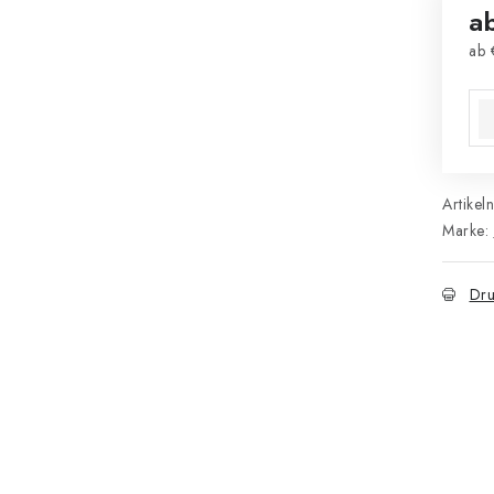
a
ab
Ver
Artikel
Marke:
Dru