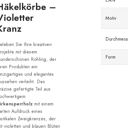
EAN
Häkelkörbe –
Violetter
Motiv
Kranz
Durchmess
eleben Sie Ihre kreativen
rojekte mit diesem
Form
underschönen Rohling, der
hren Produkten ein
inzigartiges und elegantes
ussehen verleiht. Das
räzise gefertigte Teil aus
ochwertigem
irkensperrholz
mit einem
arten Aufdruck eines
ustikalen Zweigkranzes, der
it violetten und blauen Blüten