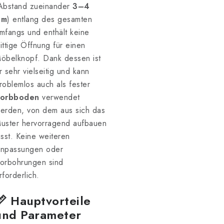
Abstand zueinander
3–4
mm
) entlang des gesamten
mfangs und enthält keine
ittige Öffnung für einen
öbelknopf. Dank dessen ist
r sehr vielseitig und kann
roblemlos auch als fester
orbboden
verwendet
erden, von dem aus sich das
uster hervorragend aufbauen
ässt. Keine weiteren
npassungen oder
orbohrungen sind
rforderlich.
📏 Hauptvorteile
und Parameter