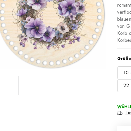
romant
verflo
blaue
von Ga
Korb o
Korbe
Größ
10
22
Li