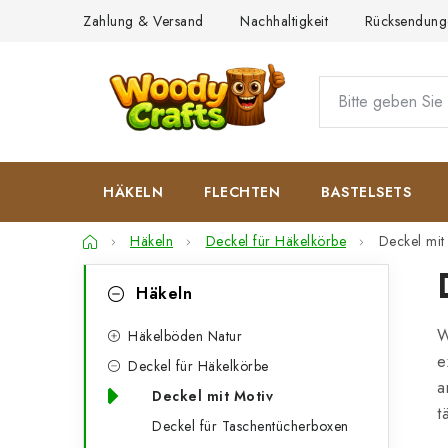
Zum
Zahlung & Versand
Nachhaltigkeit
Rücksendung
Inhalt
springen
HÄKELN
FLECHTEN
BASTELSETS
Startseite
Häkeln
Deckel für Häkelkörbe
Deckel mit
S
K
Kategorien
Häkeln
überspringen
a
e
W
t
Häkelböden Natur
i
e
Deckel für Häkelkörbe
e
t
a
Deckel mit Motiv
g
t
e
Deckel für Taschentücherboxen
o