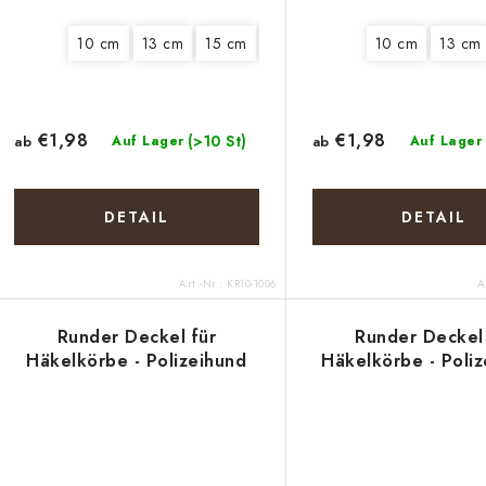
10 cm
13 cm
15 cm
18 cm
22 cm
10 cm
25 cm
13 cm
€1,98
€1,98
(>10 St)
ab
Auf Lager
ab
Auf Lager
DETAIL
DETAIL
Art.-Nr.:
KR10-1006
A
Runder Deckel für
Runder Deckel 
Häkelkörbe - Polizeihund
Häkelkörbe - Poliz