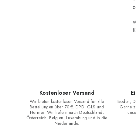
t
z
W
K
r
i
t
Kostenloser Versand
E
Wir bieten kostenlosen Versand für alle
Böden, D
Bestellungen über 70 €. DPD, GLS und
Garne zu
Hermes. Wir liefern nach Deutschland,
unse
Österreich, Belgien, Luxemburg und in die
Niederlande.