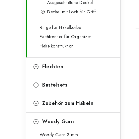
Ausgeschnittene Deckel
n
r
Deckel mit Loch für Griff
l
i
e
e
Ringe für Häkelkörbe
Fachtrenner für Organizer
n
i
Häkelkonstruktion
s
i
t
Flechten
e
t
Bastelsets
Zubehör zum Häkeln
Woody Garn
Woody Garn 3 mm