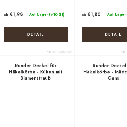
t
P
i
r
€1,98
€1,80
(>10 St)
ab
Auf Lager
ab
Auf Lager
e
o
r
d
DETAIL
DETAIL
u
u
n
Art.-Nr.:
KR10-1009
Art.
k
g
Runder Deckel für
Runder Deckel 
Häkelkörbe - Küken mit
Häkelkörbe - Mädc
e
Blumenstrauß
Gans