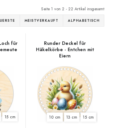
Seite
1
von
2
-
22
Artikel insgesamt
UERSTE
MEISTVERKAUFT
ALPHABETISCH
Loch für
Runder Deckel für
demeute
Häkelkörbe - Entchen mit
Eiern
 cm
15 cm
18 cm
20 cm
22 cm
10 cm
13 cm
15 cm
18 cm
22 cm