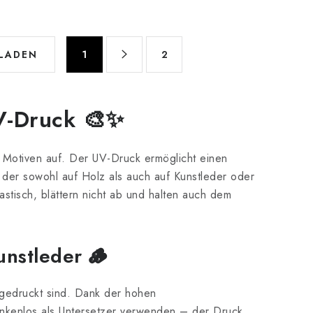
P
 LADEN
1
2
a
g
i
V-Druck 🎨✨
n
i
 Motiven auf. Der UV-Druck ermöglicht einen
e
 der sowohl auf Holz als auch auf Kunstleder oder
r
lastisch, blättern nicht ab und halten auch dem
u
n
g
unstleder 🪵
z gedruckt sind. Dank der hohen
nkenlos als Untersetzer verwenden – der Druck