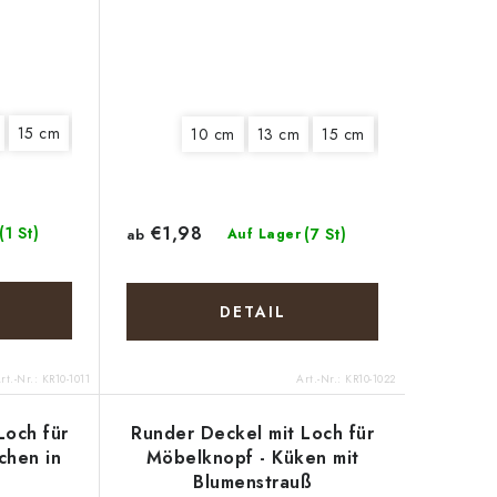
15 cm
18 cm
20 cm
22 cm
25 cm
10 cm
13 cm
15 cm
20 cm
€1,98
(1 St)
(7 St)
ab
Auf Lager
DETAIL
rt.-Nr.:
KR10-1011
Art.-Nr.:
KR10-1022
Loch für
Runder Deckel mit Loch für
chen in
Möbelknopf - Küken mit
Blumenstrauß