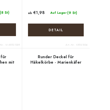
€1,98
(8 St)
(9 St)
ab
Auf Lager
DETAIL
-Nr.:
VI-KR10-1009
Art.-Nr.:
KR10-1004
für
Runder Deckel für
hen mit
Häkelkörbe - Marienkäfer