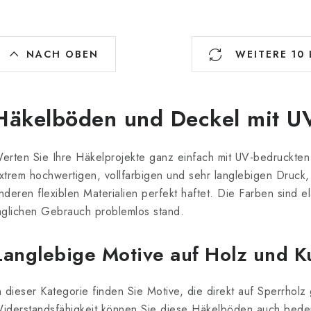
S
NACH OBEN
WEITERE 10
e
u
Häkelböden und Deckel mit U
e
erten Sie Ihre Häkelprojekte ganz einfach mit UV-bedruckten
xtrem hochwertigen, vollfarbigen und sehr langlebigen Druck,
e
nderen flexiblen Materialien perfekt haftet. Die Farben sind e
äglichen Gebrauch problemlos stand.
e
m
Langlebige Motive auf Holz und K
e
n dieser Kategorie finden Sie Motive, die direkt auf Sperrhol
n
iderstandsfähigkeit können Sie diese Häkelböden auch bede