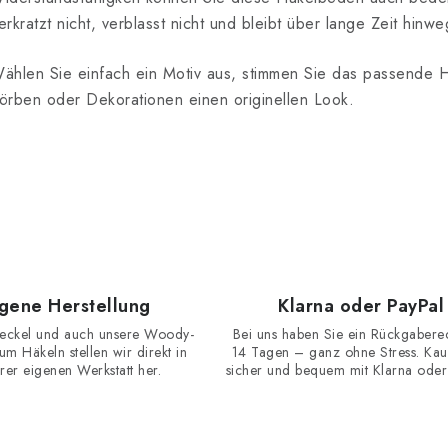
erkratzt nicht, verblasst nicht und bleibt über lange Zeit hin
e
d
ählen Sie einfach ein Motiv aus, stimmen Sie das passende H
örben oder Dekorationen einen originellen Look.
e
L
s
e
igene Herstellung
Klarna oder PayPal
eckel und auch unsere Woody-
Bei uns haben Sie ein Rückgabere
m Häkeln stellen wir direkt in
14 Tagen – ganz ohne Stress. Kau
rer eigenen Werkstatt her.
sicher und bequem mit Klarna oder