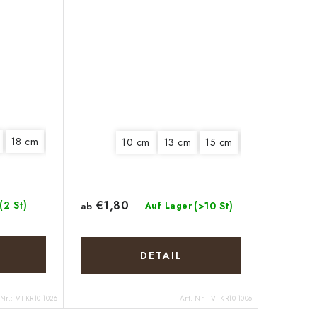
18 cm
20 cm
10 cm
13 cm
15 cm
18 cm
20 c
€1,80
(2 St)
(>10 St)
ab
Auf Lager
DETAIL
-Nr.:
VI-KR10-1026
Art.-Nr.:
VI-KR10-1006