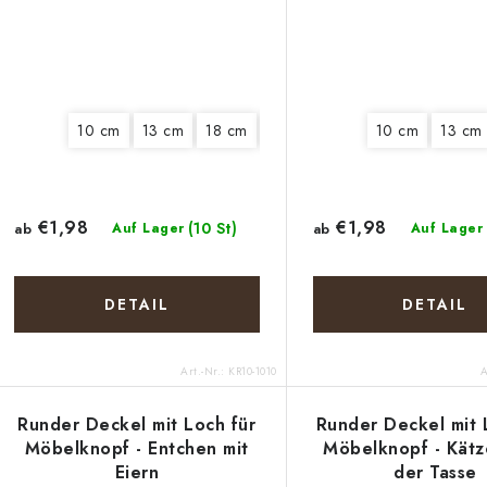
10 cm
13 cm
18 cm
20 cm
10 cm
13 cm
€1,98
€1,98
(10 St)
ab
Auf Lager
ab
Auf Lager
DETAIL
DETAIL
Art.-Nr.:
KR10-1010
A
Runder Deckel mit Loch für
Runder Deckel mit 
Möbelknopf - Entchen mit
Möbelknopf - Kätz
Eiern
der Tasse