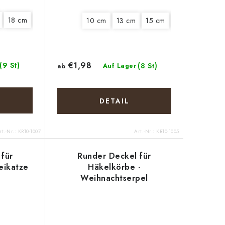
18 cm
20 cm
10 cm
13 cm
15 cm
18 cm
20 c
€1,98
(9 St)
(8 St)
ab
Auf Lager
DETAIL
rt.-Nr.:
KR10-1007
Art.-Nr.:
KR10-1005
für
Runder Deckel für
eikatze
Häkelkörbe -
Weihnachtserpel