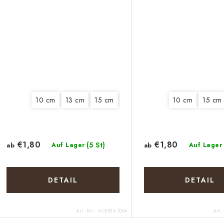
10 cm
13 cm
15 cm
18 cm
20 cm
10 cm
15 cm
€1,80
€1,80
(5 St)
ab
Auf Lager
ab
Auf Lager
DETAIL
DETAIL
Art.-Nr.:
VI-KR10-1004
Art.