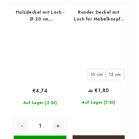
Holzdeckel mit Loch -
Runder Deckel mit
Ø 20 cm,
Loch für Möbelknopf -
Weihnachtskranz mit
Weihnachtstisch
Tannenzapfen
10 cm
15 cm
18 cm
€1,80
€4,74
ab
(7 St)
(3 St)
Auf Lager
Auf Lager