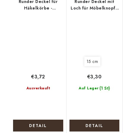
Runder Deckel für
Runder Deckel mit
Häkelkörbe -
Loch für Möbelknopf -
Lebensbaum mit
Vierblättriges
Tieren
Kleeblatt für Glück
15 cm
€3,72
€3,30
(1 St)
Ausverkauft
Auf Lager
DETAIL
DETAIL