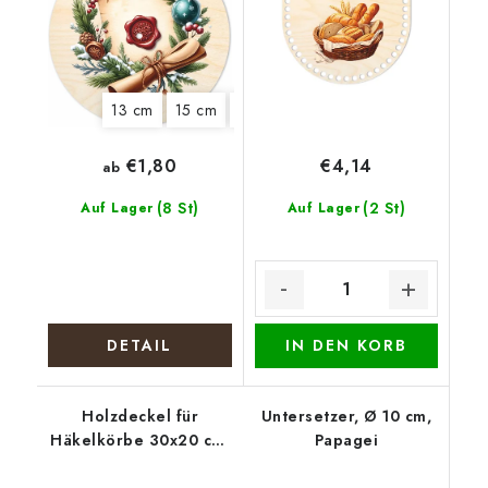
13 cm
15 cm
20 cm
22 cm
€1,80
€4,14
ab
(8 St)
(2 St)
Auf Lager
Auf Lager
DETAIL
IN DEN KORB
Holzdeckel für
Untersetzer, Ø 10 cm,
Häkelkörbe 30x20 cm,
Papagei
halb oval 15 x 20 cm,