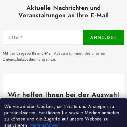
Aktuelle Nachrichten und
Veranstaltungen an Ihre E-Mail
E-Mail
ANMELDEN
Mit der Eingabe Ihrer E-Mail-Adresse stimmen Sie unseren
Datenschutzbestimmungen
zu.
Wir helfen Ihnen bei der Auswahl
Brauchen Sie Rat bei etwas? Wir sind für dich da!
Wir verwenden Cookies, um Inhalte und Anzeigen zu
personalisieren, Funktionen für soziale Medien anbieten
Kundenservice
@
woodycrafts.de
zu können und die Zugriffe auf unsere Website zu
analysieren.
Mehr erfahren
+49 211 8694 2501 (Mo-Fr 8:00-16:00)