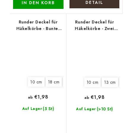
DETAIL
IN DEN KORB
Runder Deckel für
Runder Deckel für
Häkelkörbe - Bunter
Häkelkörbe - Zwei
Kranz
Hasen
10 cm
18 cm
22 cm
25 cm
10 cm
13 cm
15 cm
€1,98
€1,98
ab
ab
(5 St)
Auf Lager
(>10 St)
Auf Lager