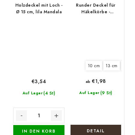
Holzdeckel mit Loch -
Runder Deckel für
Ø 15 cm, lila Mandala
Häkelkörbe -
Eukalyptuskranz
10 cm
13 cm
15 cm
€1,98
€3,54
ab
(9 St)
(4 St)
Auf Lager
Auf Lager
DETAIL
IN DEN KORB