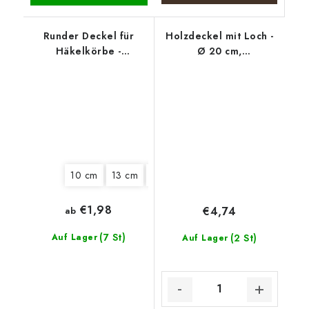
Runder Deckel für
Holzdeckel mit Loch -
Häkelkörbe -
Ø 20 cm,
Weihnachtserpel
Weihnachtskranz mm
10 cm
13 cm
15 cm
20 cm
€1,98
€4,74
ab
(7 St)
Auf Lager
(2 St)
Auf Lager