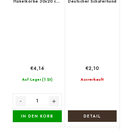
Häkelkörbe 30x20 cm,
Deutscher Schäferhund
halb oval 15 x 20 cm,
Wein
€4,14
€2,10
(1 St)
Auf Lager
Ausverkauft
IN DEN KORB
DETAIL