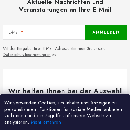
Aktuelle Nachrichten und
Veranstaltungen an Ihre E-Mail
E-Mail
ANMELDEN
Mit der Eingabe Ihrer E-Mail-Adresse stimmen Sie unseren
Datenschutzbestimmungen
zu.
Wir helfen Ihnen bei der Auswahl
Brauchen Sie Rat bei etwas? Wir sind für dich da!
Wir verwenden Cookies, um Inhalte und Anzeigen zu
personalisieren, Funktionen für soziale Medien anbieten
Kundenservice
@
woodycrafts.de
zu können und die Zugriffe auf unsere Website zu
analysieren.
Mehr erfahren
+49 211 8694 2501 (Mo-Fr 8:00-16:00)