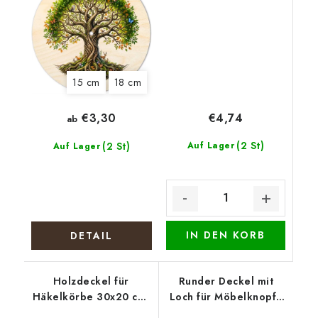
15 cm
18 cm
€4,74
€3,30
ab
(2 St)
(2 St)
Auf Lager
Auf Lager
IN DEN KORB
DETAIL
Holzdeckel für
Runder Deckel mit
Häkelkörbe 30x20 cm,
Loch für Möbelknopf -
halb oval 15 x 20 cm,
Lila Kranz