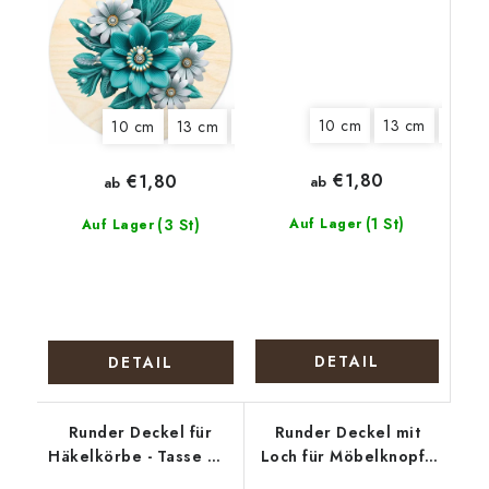
10 cm
13 cm
20 c
10 cm
13 cm
15 cm
18 cm
22 cm
€1,80
€1,80
ab
ab
(1 St)
(3 St)
Auf Lager
Auf Lager
DETAIL
DETAIL
Runder Deckel für
Runder Deckel mit
Häkelkörbe - Tasse mit
Loch für Möbelknopf -
Blüten
Zwei Hasen