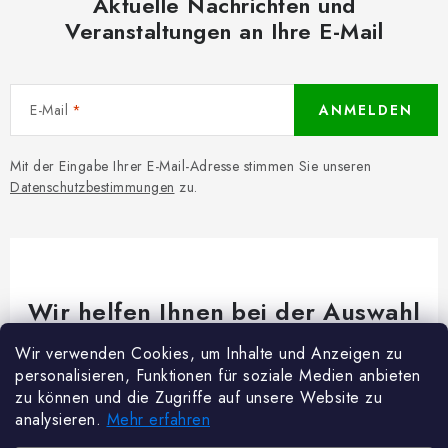
Aktuelle Nachrichten und
Veranstaltungen an Ihre E-Mail
E-Mail
ANMELDEN
Mit der Eingabe Ihrer E-Mail-Adresse stimmen Sie unseren
Datenschutzbestimmungen
zu.
Wir helfen Ihnen bei der Auswahl
Brauchen Sie Rat bei etwas? Wir sind für dich da!
Wir verwenden Cookies, um Inhalte und Anzeigen zu
personalisieren, Funktionen für soziale Medien anbieten
Kundenservice
@
woodycrafts.de
zu können und die Zugriffe auf unsere Website zu
analysieren.
Mehr erfahren
+49 211 8694 2501 (Mo-Fr 8:00-16:00)