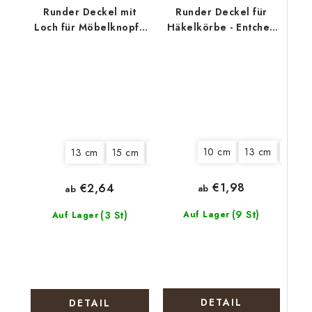
Runder Deckel mit
Runder Deckel für
Loch für Möbelknopf -
Häkelkörbe - Entchen
Lavendelernte
mit Eiern
10 cm
13 cm
15 cm
13 cm
15 cm
18 cm
20 cm
€1,98
€2,64
ab
ab
(9 St)
(3 St)
Auf Lager
Auf Lager
DETAIL
DETAIL