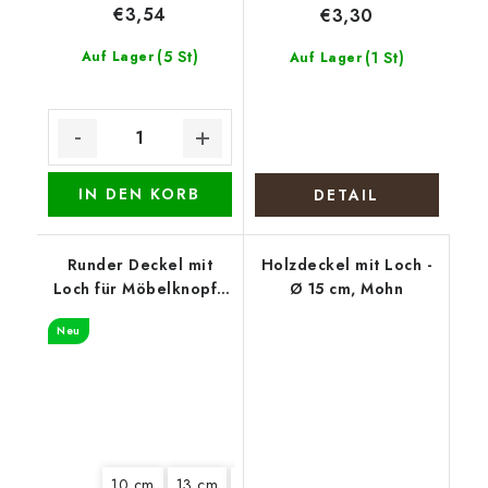
€3,54
€3,30
(5 St)
Auf Lager
(1 St)
Auf Lager
IN DEN KORB
DETAIL
Runder Deckel mit
Holzdeckel mit Loch -
Loch für Möbelknopf -
Ø 15 cm, Mohn
Hundemeute
Neu
10 cm
13 cm
15 cm
18 cm
20 cm
22 cm