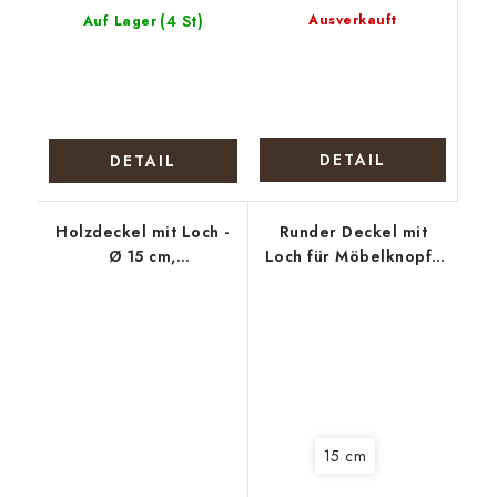
(4 St)
Ausverkauft
Auf Lager
DETAIL
DETAIL
Holzdeckel mit Loch -
Runder Deckel mit
Ø 15 cm,
Loch für Möbelknopf -
Weihnachtskranz mit
Vierblättriges
Schleife
Kleeblatt für Glück
15 cm