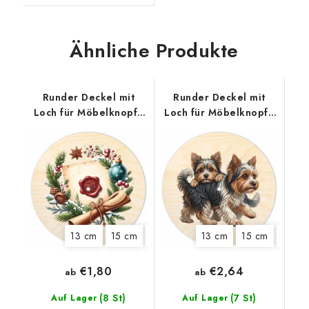
Ähnliche Produkte
Runder Deckel mit
Runder Deckel mit
Loch für Möbelknopf -
Loch für Möbelknopf -
Weihnachtssiegel
Zwei Biewer Terrier
13 cm
15 cm
20 cm
22 cm
13 cm
15 cm
22 c
€1,80
€2,64
ab
ab
(8 St)
(7 St)
Auf Lager
Auf Lager