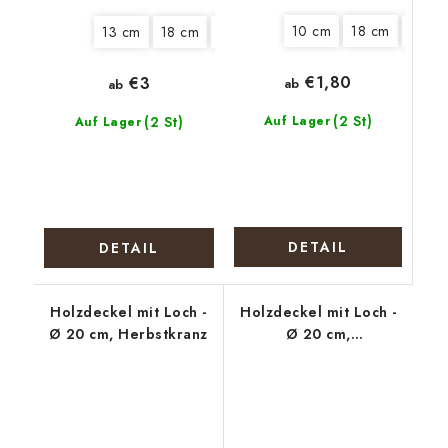
10 cm
18 cm
22 c
13 cm
18 cm
25 cm
€1,80
€3
ab
ab
(2 St)
(2 St)
Auf Lager
Auf Lager
DETAIL
DETAIL
Holzdeckel mit Loch -
Holzdeckel mit Loch -
Ø 20 cm, Herbstkranz
Ø 20 cm,
Weihnachtskranz mm