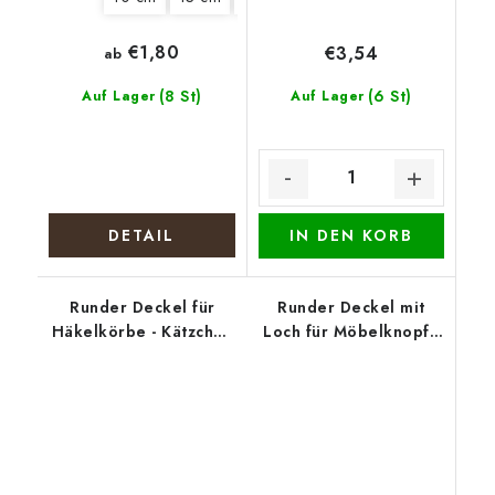
€1,80
€3,54
ab
(8 St)
(6 St)
Auf Lager
Auf Lager
DETAIL
IN DEN KORB
Runder Deckel für
Runder Deckel mit
Häkelkörbe - Kätzchen
Loch für Möbelknopf -
in der Tasse
Bunter Kranz