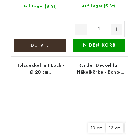
(5 St)
(8 St)
Auf Lager
Auf Lager
IN DEN KORB
DETAIL
Holzdeckel mit Loch -
Runder Deckel für
Ø 20 cm,
Häkelkörbe - Boho-
Weihnachtskranz mm
Kranz
10 cm
13 cm
15 cm