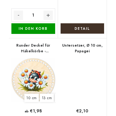
IN DEN KORB
DETAIL
Runder Deckel für
Untersetzer, Ø 10 cm,
Häkelkörbe -
Papagei
Marienkäfer
10 cm
13 cm
15 cm
18 cm
20 cm
€2,10
€1,98
ab