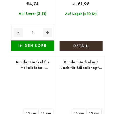
€4,74
€1,98
ab
(2 St)
Auf Lager
(>10 St)
Auf Lager
IN DEN KORB
DETAIL
Runder Deckel für
Runder Deckel mit
Häkelkörbe -
Loch für Möbelknopf -
Weihnachtselch
Lavendelernte
10 cm
13 cm
13 cm
15 cm
18 cm