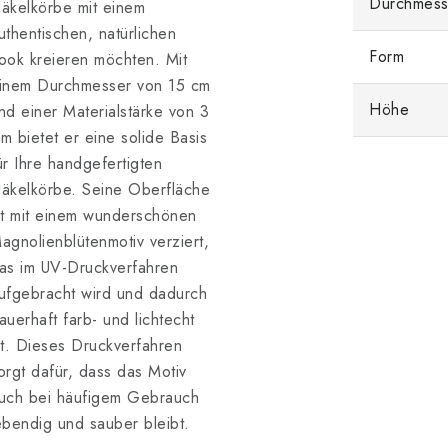
Durchmess
äkelkörbe mit einem
uthentischen, natürlichen
Form
ook kreieren möchten. Mit
inem Durchmesser von 15 cm
Höhe
nd einer Materialstärke von 3
m bietet er eine solide Basis
ür Ihre handgefertigten
äkelkörbe. Seine Oberfläche
st mit einem wunderschönen
agnolienblütenmotiv verziert,
as im UV-Druckverfahren
ufgebracht wird und dadurch
auerhaft farb- und lichtecht
st. Dieses Druckverfahren
orgt dafür, dass das Motiv
uch bei häufigem Gebrauch
ebendig und sauber bleibt.