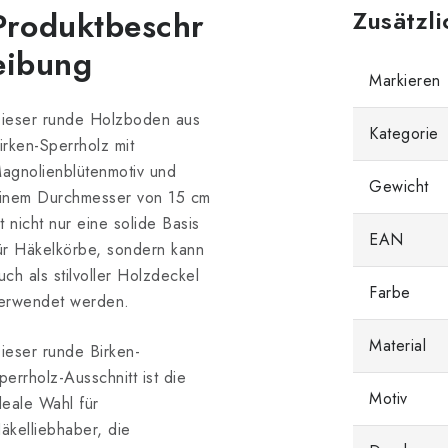
Produktbeschr
Zusätzl
eibung
Markieren
ieser runde Holzboden aus
Kategorie
irken-Sperrholz mit
agnolienblütenmotiv und
Gewicht
inem Durchmesser von 15 cm
st nicht nur eine solide Basis
EAN
ür Häkelkörbe, sondern kann
uch als stilvoller Holzdeckel
Farbe
erwendet werden.
Material
ieser runde Birken-
perrholz-Ausschnitt ist die
Motiv
deale Wahl für
äkelliebhaber, die