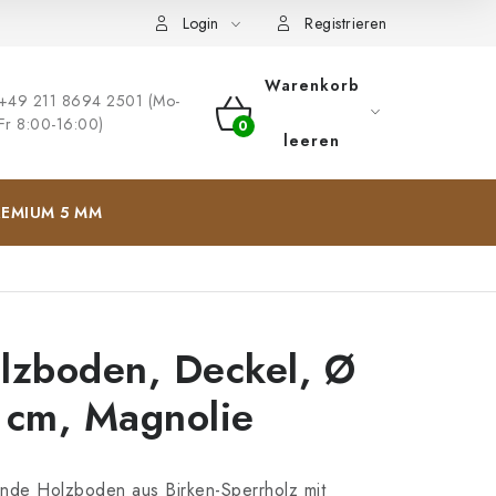
ng
Impressum
Login
Registrieren
Warenkorb
+49 211 8694 2501 (Mo-
Fr 8:00-16:00)
WARENKORB
leeren
EMIUM 5 MM
lzboden, Deckel, Ø
 cm, Magnolie
nde Holzboden aus Birken-Sperrholz mit