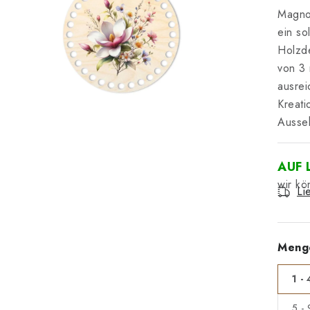
Magnol
ein so
Holzde
von 3
ausrei
Kreati
Ausse
AUF 
Li
Meng
1 - 
5 -