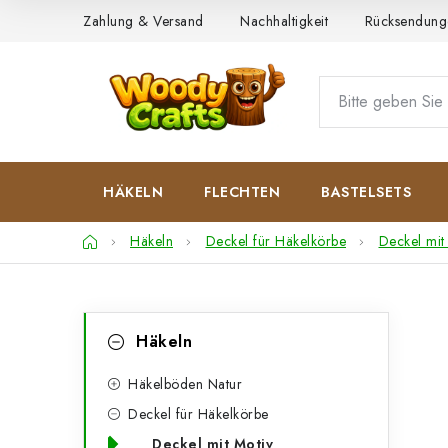
Zum
Zahlung & Versand
Nachhaltigkeit
Rücksendung
Inhalt
springen
HÄKELN
FLECHTEN
BASTELSETS
Startseite
Häkeln
Deckel für Häkelkörbe
Deckel mit
S
K
Kategorien
Häkeln
überspringen
a
e
t
Häkelböden Natur
i
Deckel für Häkelkörbe
e
t
Deckel mit Motiv