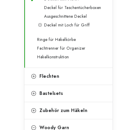
g
e
Deckel für Taschentücherboxen
o
Ausgeschnittene Deckel
n
r
Deckel mit Loch für Griff
l
i
e
e
Ringe für Häkelkörbe
Fachtrenner für Organizer
n
i
Häkelkonstruktion
s
t
Flechten
e
Bastelsets
Zubehör zum Häkeln
Woody Garn