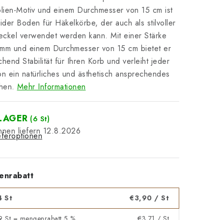
ien-Motiv und einem Durchmesser von 15 cm ist
lider Boden für Häkelkörbe, der auch als stilvoller
ckel verwendet werden kann. Mit einer Stärke
 mm und einem Durchmesser von 15 cm bietet er
chend Stabilität für Ihren Korb und verleiht jeder
on ein natürliches und ästhetisch ansprechendes
hen.
Mehr Informationen
LAGER
(6 St)
12.8.2026
eferoptionen
enrabatt
4 St
€3,90
/ St
 9 St = mengenrabatt 5 %
€3,71
/ St