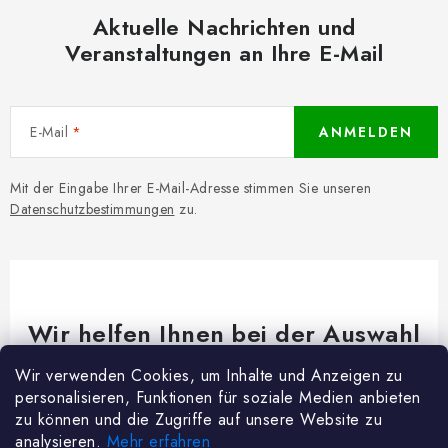
Aktuelle Nachrichten und
Veranstaltungen an Ihre E-Mail
E-Mail
ANMELDEN
Mit der Eingabe Ihrer E-Mail-Adresse stimmen Sie unseren
Datenschutzbestimmungen
zu.
Wir helfen Ihnen bei der Auswahl
Brauchen Sie Rat bei etwas? Wir sind für dich da!
Wir verwenden Cookies, um Inhalte und Anzeigen zu
personalisieren, Funktionen für soziale Medien anbieten
Kundenservice
@
woodycrafts.de
zu können und die Zugriffe auf unsere Website zu
analysieren.
Mehr erfahren
+49 211 8694 2501 (Mo-Fr 8:00-16:00)