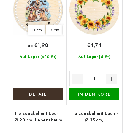
10 cm
13 cm
15 cm
18 cm
20 cm
22 cm
€1,98
€4,74
ab
(>10 St)
(4 St)
Auf Lager
Auf Lager
DETAIL
IN DEN KORB
Holzdeckel mit Loch -
Holzdeckel mit Loch -
Ø 20 cm, Lebensbaum
Ø 15 cm,
Weihnachtskranz mit