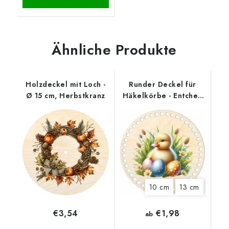
Ähnliche Produkte
Holzdeckel mit Loch -
Runder Deckel für
Ø 15 cm, Herbstkranz
Häkelkörbe - Entchen
mit Eiern
10 cm
13 cm
15 cm
€1,98
€3,54
ab