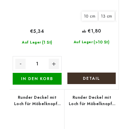
10 cm
13 cm
18 cm
€1,80
€5,34
ab
(>10 St)
(1 St)
Auf Lager
Auf Lager
DETAIL
IN DEN KORB
Runder Deckel mit
Runder Deckel mit
Loch für Möbelknopf -
Loch für Möbelknopf -
Kätzchen in der Tasse
Lavendelernte