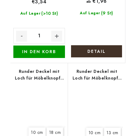
€1,98
€3,54
ab
(9 St)
(>10 St)
Auf Lager
Auf Lager
DETAIL
IN DEN KORB
Runder Deckel mit
Runder Deckel mit
Loch für Möbelknopf -
Loch für Möbelknopf -
Bunter Kranz
Türkise Blüte
10 cm
18 cm
22 cm
10 cm
13 cm
15 cm