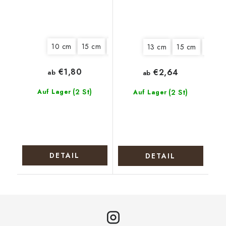
10 cm
15 cm
18 cm
20 cm
13 cm
15 cm
18 cm
€1,80
€2,64
ab
ab
(2 St)
Auf Lager
(2 St)
Auf Lager
DETAIL
DETAIL