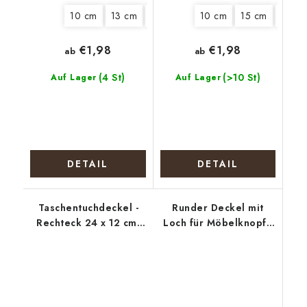
10 cm
13 cm
15 cm
18 cm
10 cm
20 cm
15 cm
22 cm
20 c
€1,98
€1,98
ab
ab
(4 St)
(>10 St)
Auf Lager
Auf Lager
DETAIL
DETAIL
Taschentuchdeckel -
Runder Deckel mit
Rechteck 24 x 12 cm,
Loch für Möbelknopf -
Erdbeeren
Lila Kranz