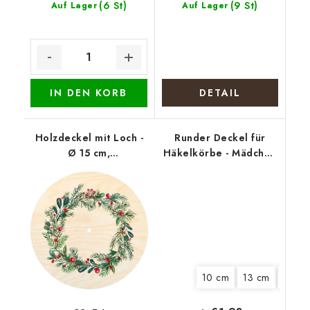
(6 St)
(9 St)
Auf Lager
Auf Lager
IN DEN KORB
DETAIL
Holzdeckel mit Loch -
Runder Deckel für
Ø 15 cm,
Häkelkörbe - Mädchen
Weihnachtskranz mm
mit Gans
10 cm
13 cm
18 cm