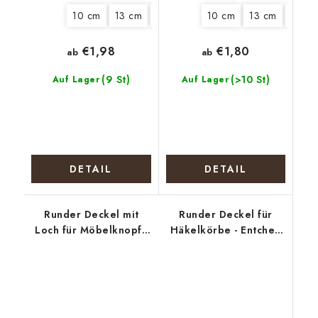
10 cm
13 cm
18 cm
20 cm
10 cm
13 cm
15 cm
€1,98
€1,80
ab
ab
(9 St)
(>10 St)
Auf Lager
Auf Lager
DETAIL
DETAIL
Runder Deckel mit
Runder Deckel für
Loch für Möbelknopf -
Häkelkörbe - Entchen
Weihnachtserpel
mit Eiern