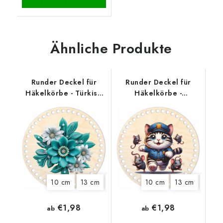
Ähnliche Produkte
Runder Deckel für
Runder Deckel für
Häkelkörbe - Türkise
Häkelkörbe -
Blüte
Polizeikatze
10 cm
13 cm
15 cm
18 cm
10 cm
20 cm
13 cm
22 cm
15 cm
€1,98
€1,98
ab
ab