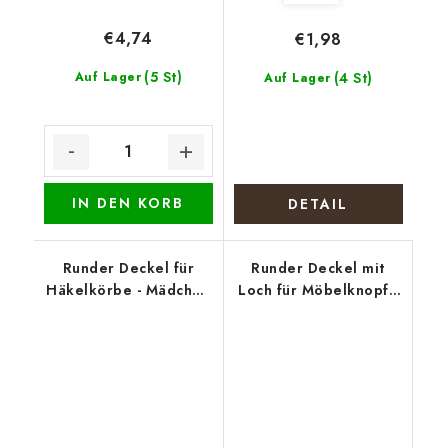
€4,74
€1,98
(5 St)
Auf Lager
(4 St)
Auf Lager
IN DEN KORB
DETAIL
Runder Deckel für
Runder Deckel mit
Häkelkörbe - Mädchen
Loch für Möbelknopf -
mit Gans
Lila Kranz