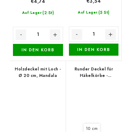
€3,54
€4,74
(5 St)
(2 St)
Auf Lager
Auf Lager
IN DEN KORB
IN DEN KORB
Holzdeckel mit Loch -
Runder Deckel für
Ø 20 cm, Mandala
Häkelkörbe -
Vierblättriges
Kleeblatt für Glück
10 cm