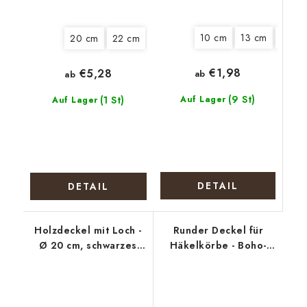
10 cm
13 cm
15 cm
20 cm
22 cm
€1,98
€5,28
ab
ab
(9 St)
(1 St)
Auf Lager
Auf Lager
DETAIL
DETAIL
Holzdeckel mit Loch -
Runder Deckel für
Ø 20 cm, schwarzes
Häkelkörbe - Boho-
Mandala
Kranz