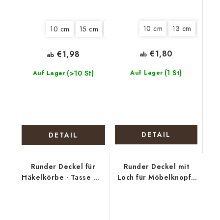
10 cm
13 cm
20 c
10 cm
15 cm
20 cm
€1,80
€1,98
ab
ab
(1 St)
(>10 St)
Auf Lager
Auf Lager
DETAIL
DETAIL
Runder Deckel für
Runder Deckel mit
Häkelkörbe - Tasse mit
Loch für Möbelknopf -
Blüten
Polizeihund