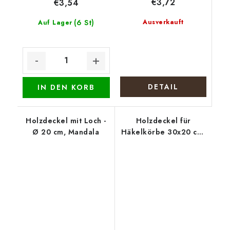
€3,72
€3,54
(6 St)
Ausverkauft
Auf Lager
DETAIL
IN DEN KORB
Holzdeckel mit Loch -
Holzdeckel für
Ø 20 cm, Mandala
Häkelkörbe 30x20 cm,
halb oval 15 x 20 cm,
Gebäck