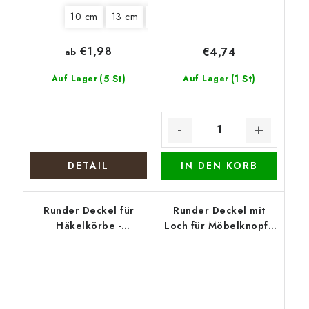
10 cm
13 cm
15 cm
18 cm
20 cm
22 cm
€1,98
€4,74
ab
(5 St)
(1 St)
Auf Lager
Auf Lager
DETAIL
IN DEN KORB
Runder Deckel für
Runder Deckel mit
Häkelkörbe -
Loch für Möbelknopf -
Stiefmütterchen
Tasse mit Blüten