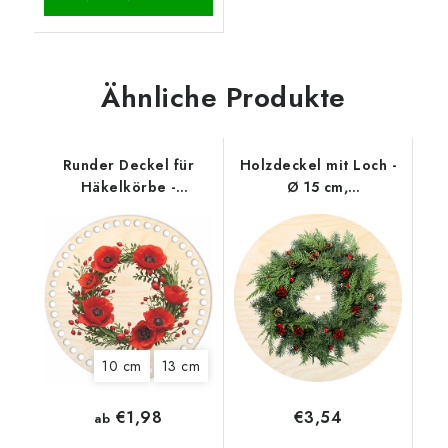
Ähnliche Produkte
Runder Deckel für
Holzdeckel mit Loch -
Häkelkörbe -
Ø 15 cm,
Mohnblumenkranz
Weihnachtskranz mit
Tannenzapfen
10 cm
13 cm
€1,98
€3,54
ab