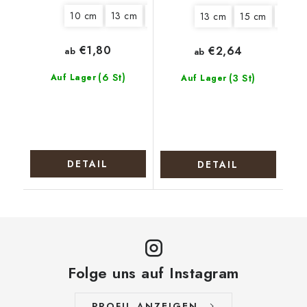
10 cm
13 cm
15 cm
20 cm
13 cm
15 cm
18 cm
€1,80
€2,64
ab
ab
(6 St)
Auf Lager
(3 St)
Auf Lager
DETAIL
DETAIL
Folge uns auf Instagram
PROFIL ANZEIGEN