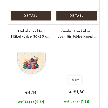
DETAIL
DETAIL
Holzdeckel für
Runder Deckel mit
Häkelkörbe 30x20 cm,
Loch für Möbelknopf -
halb oval 15 x 20 cm,
Eukalyptuskranz
Keulen
18 cm
€1,80
€4,14
ab
(1 St)
(2 St)
Auf Lager
Auf Lager