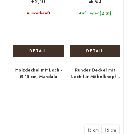
€3
€2,10
ab
(2 St)
Ausverkauft
Auf Lager
DETAIL
DETAIL
Holzdeckel mit Loch -
Runder Deckel mit
Ø 15 cm, Mandala
Loch für Möbelknopf -
Polizeikatze
13 cm
15 cm
18 cm