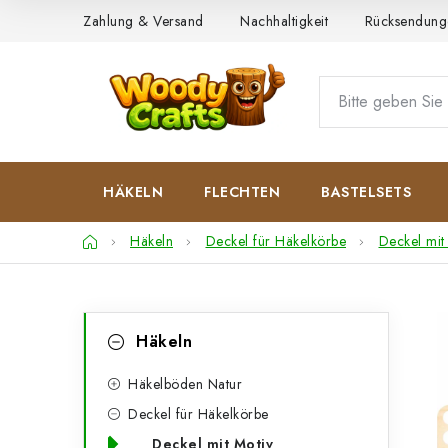
Zum
Zahlung & Versand
Nachhaltigkeit
Rücksendung
Inhalt
springen
HÄKELN
FLECHTEN
BASTELSETS
Startseite
Häkeln
Deckel für Häkelkörbe
Deckel mit
S
K
Kategorien
Häkeln
überspringen
a
e
t
Häkelböden Natur
i
Deckel für Häkelkörbe
e
t
Deckel mit Motiv