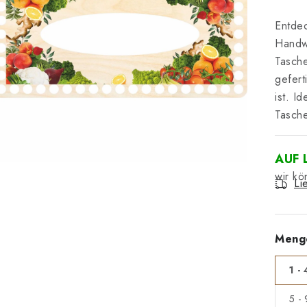
Entde
Handwe
Tasche
gefert
ist. I
Tasche
AUF 
Li
Meng
1 - 
5 -