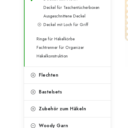
g
e
Deckel für Taschentücherboxen
o
Ausgeschnittene Deckel
n
r
Deckel mit Loch für Griff
l
i
e
e
Ringe für Häkelkörbe
Fachtrenner für Organizer
n
i
Häkelkonstruktion
s
t
Flechten
e
Bastelsets
Zubehör zum Häkeln
Woody Garn