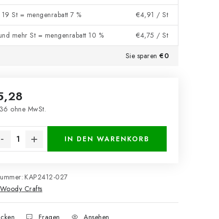
- 19 St = mengenrabatt 7 %
€4,91
/ St
und mehr St = mengenrabatt 10 %
€4,75
/ St
Sie sparen
€0
5,28
36 ohne MwSt.
kaufspreis:
IN DEN WARENKORB
nummer:
KAP2412-027
Woody Crafts
cken
Fragen
Ansehen