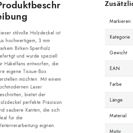
Produktbeschr
Zusätzl
eibung
Markieren
ieser stilvolle Holzdeckel ist
Kategorie
us hochwertigem, 3 mm
tarkem Birken-Sperrholz
Gewicht
efertigt und wurde speziell
ür Häkelfans entworfen, die
EAN
hre eigene Tissue-Box
erstellen möchten. Mit einem
Farbe
ochmodernen Laser
eschnitten, bietet der
Länge
olzdeckel perfekte Präzision
nd saubere Kanten, die sich
Material
deal für die
eiterverarbeitung eignen.
Motiv