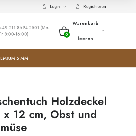
ng
Impressum
Login
Registrieren
Warenkorb
+49 211 8694 2501 (Mo-
Fr 8:00-16:00)
WARENKORB
leeren
EMIUM 5 MM
schentuch Holzdeckel
 x 12 cm, Obst und
müse