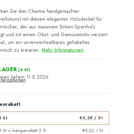
cken Sie den Charme handgemachter
rkskunst mit diesem eleganten Holzdeckel für
ntücher, der aus massivem Birken-Sperrholz
igt und mit einem Obst- und Gemüsemotiv verziert
deal, um ein unverwechselbares gehäkeltes
ntuch zu kreieren.
Mehr Informationen
LAGER
(4 St)
11.8.2026
eferoptionen
enrabatt
4 St
€5,28
/ St
 9 St = mengenrabatt 5 %
€5,02
/ St