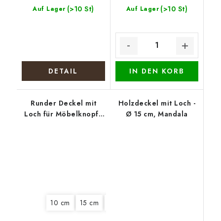
(>10 St)
(>10 St)
Auf Lager
Auf Lager
DETAIL
IN DEN KORB
Runder Deckel mit
Holzdeckel mit Loch -
Loch für Möbelknopf -
Ø 15 cm, Mandala
Weihnachtliches
Stillleben
10 cm
15 cm
18 cm