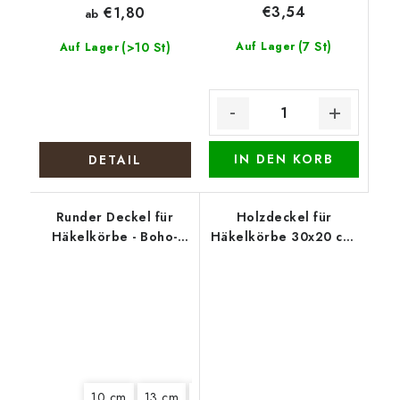
€3,54
€1,80
ab
(7 St)
(>10 St)
Auf Lager
Auf Lager
IN DEN KORB
DETAIL
Runder Deckel für
Holzdeckel für
Häkelkörbe - Boho-
Häkelkörbe 30x20 cm,
Kranz
halb oval 15 x 20 cm,
Gebäck 2
10 cm
13 cm
15 cm
18 cm
22 cm