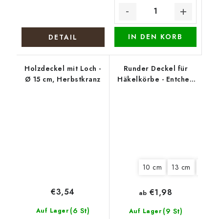
IN DEN KORB
DETAIL
Holzdeckel mit Loch -
Runder Deckel für
Ø 15 cm, Herbstkranz
Häkelkörbe - Entchen
mit Eiern
10 cm
13 cm
15 cm
€3,54
€1,98
ab
(6 St)
Auf Lager
(9 St)
Auf Lager