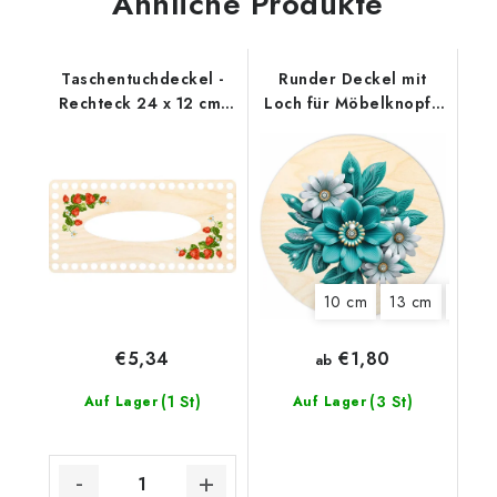
Ähnliche Produkte
Taschentuchdeckel -
Runder Deckel mit
Rechteck 24 x 12 cm,
Loch für Möbelknopf -
Erdbeeren
Türkise Blüte
10 cm
13 cm
15 cm
€1,80
€5,34
ab
(1 St)
(3 St)
Auf Lager
Auf Lager