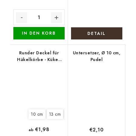
IN DEN KORB
DETAIL
Runder Deckel für
Untersetzer, Ø 10 cm,
Häkelkörbe - Küken
Pudel
mit Blumenstrauß
10 cm
13 cm
15 cm
18 cm
22 cm
25 cm
€1,98
€2,10
ab