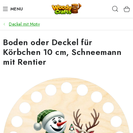
Zum
Such
Inhalt
springen
Deckel mit Motiv
HÄKELN
Boden oder Deckel für
FLECHTEN
Körbchen 10 cm, Schneemann
BASTELSETS
mit Rentier
ZUBEHÖR ZUM HÄKELN
WOODY GARN
WOODY PREMIUM 5 MM
Zahlung & Versand
Nachhaltigkeit
Rücksendungen und Reklamationen
Kontakt
AGB