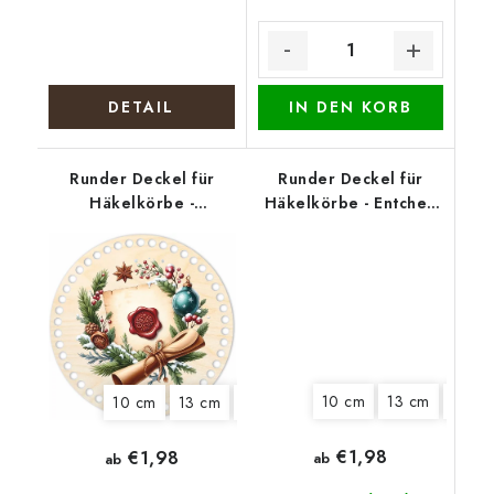
DETAIL
IN DEN KORB
Runder Deckel für
Runder Deckel für
Häkelkörbe -
Häkelkörbe - Entchen
Weihnachtssiegel
mit Eiern
10 cm
13 cm
15 cm
10 cm
13 cm
15 cm
18 cm
22 cm
25 cm
€1,98
€1,98
ab
ab