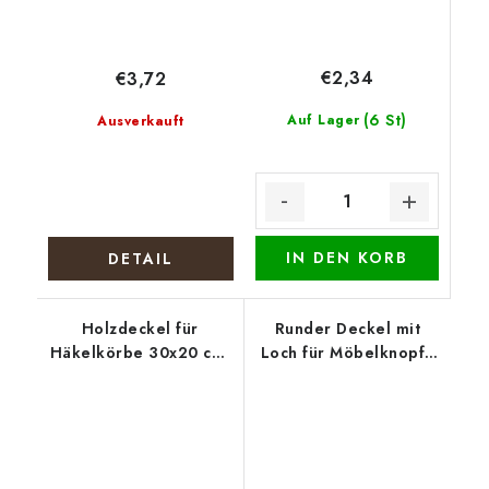
€2,34
€3,72
(6 St)
Auf Lager
Ausverkauft
IN DEN KORB
DETAIL
Holzdeckel für
Runder Deckel mit
Häkelkörbe 30x20 cm,
Loch für Möbelknopf -
halb oval 15 x 20 cm,
Weihnachtssiegel
Nähzeug