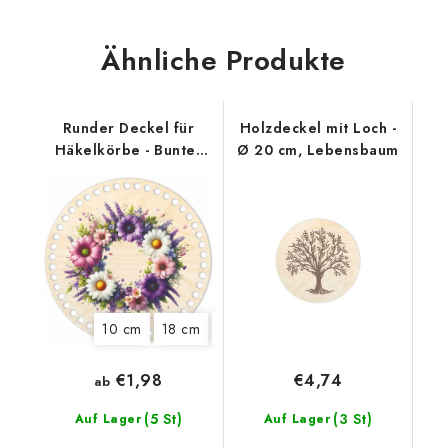
Ähnliche Produkte
Runder Deckel für
Holzdeckel mit Loch -
Häkelkörbe - Bunter
Ø 20 cm, Lebensbaum
Kranz
10 cm
18 cm
22 cm
25 cm
€1,98
€4,74
ab
(5 St)
(3 St)
Auf Lager
Auf Lager