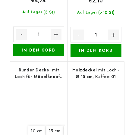
€4,74
€2,10
(3 St)
Auf Lager
(>10 St)
Auf Lager
IN DEN KORB
IN DEN KORB
Runder Deckel mit
Holzdeckel mit Loch -
Loch für Möbelknopf -
Ø 15 cm, Kaffee 01
Marienkäfer
10 cm
15 cm
18 cm
20 cm
22 cm