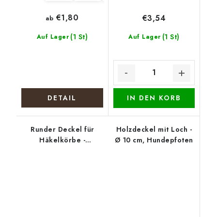
€1,80
€3,54
ab
(1 St)
(1 St)
Auf Lager
Auf Lager
DETAIL
IN DEN KORB
Runder Deckel für
Holzdeckel mit Loch -
Häkelkörbe -
Ø 10 cm, Hundepfoten
Lebensbaum mit
Tieren