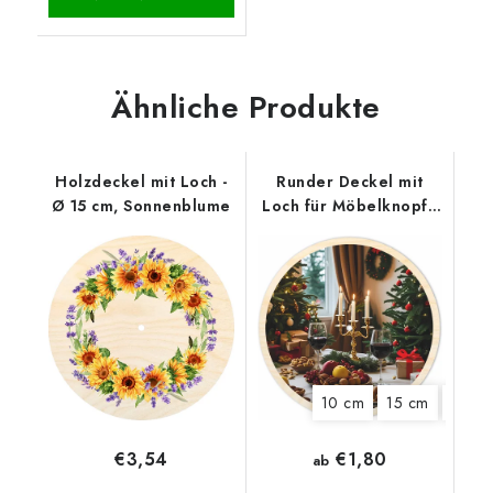
Ähnliche Produkte
Holzdeckel mit Loch -
Runder Deckel mit
Ø 15 cm, Sonnenblume
Loch für Möbelknopf -
Weihnachtstisch
10 cm
15 cm
18 cm
€1,80
€3,54
ab