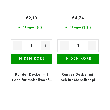
€2,10
€4,74
(8 St)
(1 St)
Auf Lager
Auf Lager
IN DEN KORB
IN DEN KORB
Runder Deckel mit
Runder Deckel mit
Loch für Möbelknopf -
Loch für Möbelknopf -
Küken mit
Türkise Blüte
Blumenstrauß