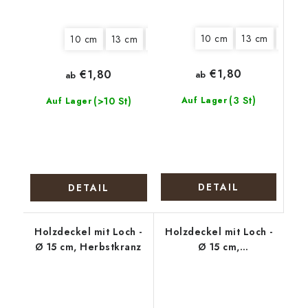
10 cm
13 cm
15 cm
10 cm
13 cm
15 cm
18 cm
20 cm
€1,80
€1,80
ab
ab
(3 St)
(>10 St)
Auf Lager
Auf Lager
DETAIL
DETAIL
Holzdeckel mit Loch -
Holzdeckel mit Loch -
Ø 15 cm, Herbstkranz
Ø 15 cm,
Weihnachtskranz mit
Tannenzapfen