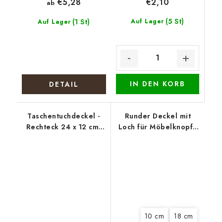
€2,10
€5,28
ab
(5 St)
(1 St)
Auf Lager
Auf Lager
IN DEN KORB
DETAIL
Taschentuchdeckel -
Runder Deckel mit
Rechteck 24 x 12 cm,
Loch für Möbelknopf -
Erdbeeren
Lila Blüten
10 cm
18 cm