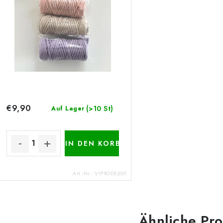
€9,90
(>10 St)
Auf Lager
IN DEN KORB
Art.-Nr.:
VYPRODEJ001
Ähnliche Pr