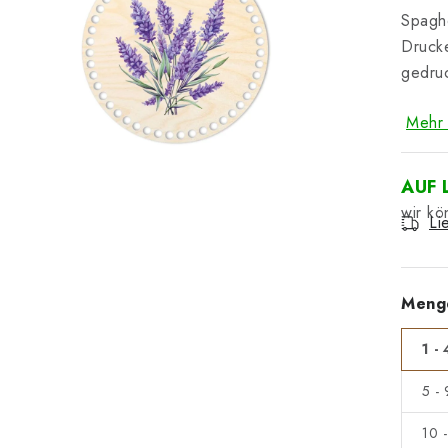
Spaghe
Drucke
gedruc
Mehr 
AUF 
Li
Meng
1 - 
5 -
10 