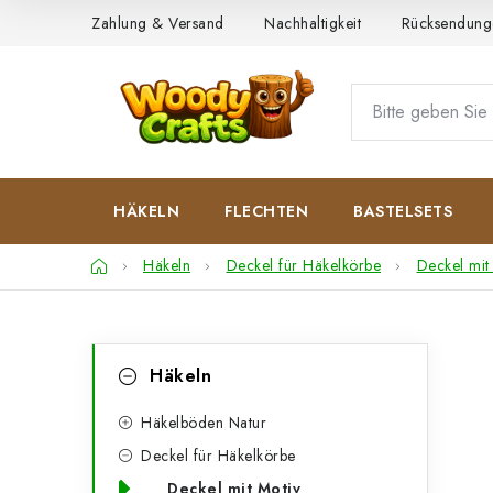
Zum
Zahlung & Versand
Nachhaltigkeit
Rücksendung
Inhalt
springen
HÄKELN
FLECHTEN
BASTELSETS
Startseite
Häkeln
Deckel für Häkelkörbe
Deckel mit
S
K
Kategorien
Häkeln
überspringen
a
e
t
Häkelböden Natur
i
Deckel für Häkelkörbe
e
t
Deckel mit Motiv