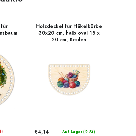
für
Holzdeckel für Häkelkörbe
ensbaum
30x20 cm, halb oval 15 x
20 cm, Keulen
€4,14
ft
(2 St)
Auf Lager