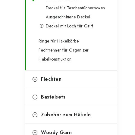
g
e
Deckel für Taschentücherboxen
o
Ausgeschnittene Deckel
n
r
Deckel mit Loch für Griff
l
i
e
e
Ringe für Häkelkörbe
Fachtrenner für Organizer
n
i
Häkelkonstruktion
s
t
Flechten
e
Bastelsets
Zubehör zum Häkeln
Woody Garn