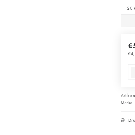
20 
€
€4,
Ver
Artikel
Marke:
Dru