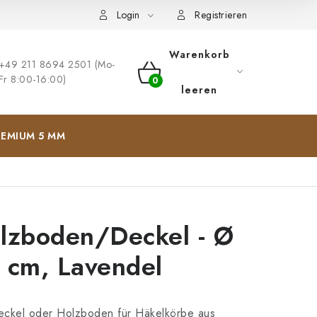
ng
Impressum
Login
Registrieren
Warenkorb
+49 211 8694 2501 (Mo-
Fr 8:00-16:00)
WARENKORB
leeren
EMIUM 5 MM
lzboden/Deckel - Ø
 cm, Lavendel
eckel oder Holzboden für Häkelkörbe aus