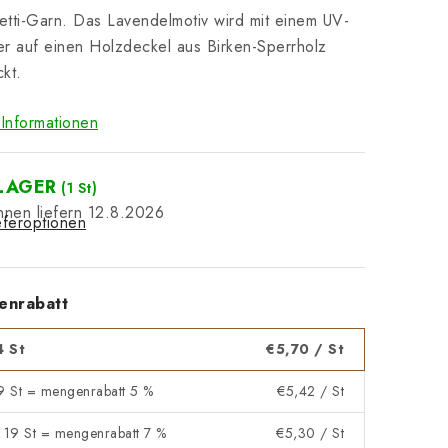
tti-Garn. Das Lavendelmotiv wird mit einem UV-
r auf einen Holzdeckel aus Birken-Sperrholz
kt.
Informationen
LAGER
(1 St)
12.8.2026
eferoptionen
enrabatt
4 St
€5,70
/ St
 9 St = mengenrabatt 5 %
€5,42
/ St
- 19 St = mengenrabatt 7 %
€5,30
/ St