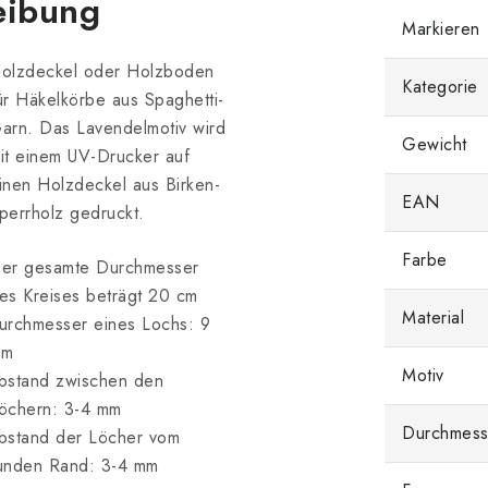
eibung
Markieren
olzdeckel oder Holzboden
Kategorie
ür Häkelkörbe aus Spaghetti-
arn. Das Lavendelmotiv wird
Gewicht
it einem UV-Drucker auf
inen Holzdeckel aus Birken-
EAN
perrholz gedruckt.
Farbe
er gesamte Durchmesser
es Kreises beträgt 20 cm
Material
urchmesser eines Lochs: 9
mm
Motiv
bstand zwischen den
öchern: 3-4 mm
Durchmess
bstand der Löcher vom
unden Rand: 3-4 mm