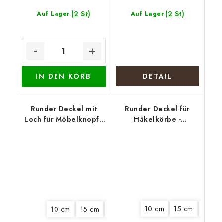
(2 St)
(2 St)
Auf Lager
Auf Lager
IN DEN KORB
DETAIL
Runder Deckel mit
Runder Deckel für
Loch für Möbelknopf -
Häkelkörbe -
Weihnachtsmarkt
Stiefmütterchen
10 cm
15 cm
20 c
10 cm
15 cm
18 cm