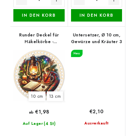
IN DEN KORB
IN DEN KORB
Runder Deckel für
Untersetzer, Ø 10 cm,
Häkelkörbe -
Gewürze und Kräuter 3
Weihnachtliches
Neu
Stillleben
10 cm
13 cm
15 cm
18 cm
20 cm
22 cm
€2,10
€1,98
ab
(4 St)
Ausverkauft
Auf Lager