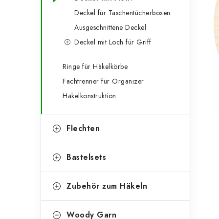
g
e
Deckel für Taschentücherboxen
o
Ausgeschnittene Deckel
n
r
Deckel mit Loch für Griff
l
i
e
e
Ringe für Häkelkörbe
Fachtrenner für Organizer
n
i
Häkelkonstruktion
s
t
Flechten
e
Bastelsets
Zubehör zum Häkeln
Woody Garn