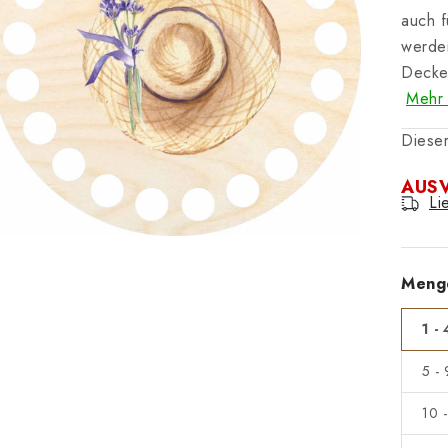
auch f
werden
Deckel
Mehr 
Dieser
AUS
Li
Meng
1 - 
5 -
10 