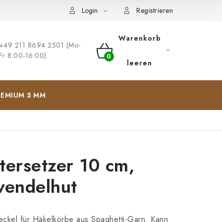
ng
Impressum
Login
Registrieren
Warenkorb
+49 211 8694 2501 (Mo-
Fr 8:00-16:00)
WARENKORB
leeren
EMIUM 5 MM
tersetzer 10 cm,
vendelhut
ckel für Häkelkörbe aus Spaghetti-Garn. Kann