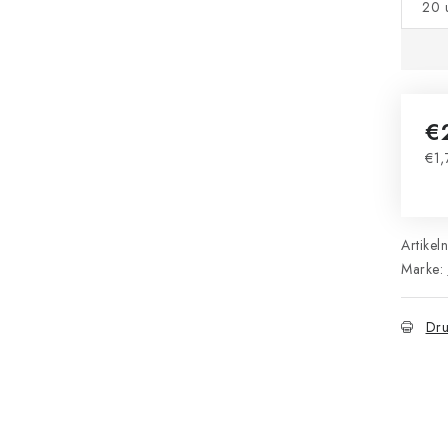
20 
€
€1,
Ver
Artikel
Marke:
Dru