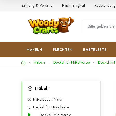
Zum
Zahlung & Versand
Nachhaltigkeit
Rücksendung
Inhalt
springen
HÄKELN
FLECHTEN
BASTELSETS
Startseite
Häkeln
Deckel für Häkelkörbe
Deckel mit
S
K
Kategorien
Häkeln
überspringen
a
e
t
Häkelböden Natur
i
Deckel für Häkelkörbe
e
t
Deckel mit Motiv