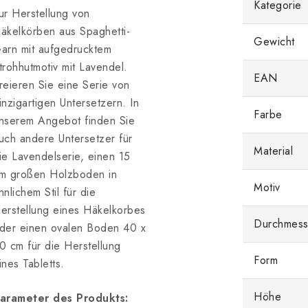
Kategorie
ur Herstellung von
äkelkörben aus Spaghetti-
Gewicht
arn mit aufgedrucktem
trohhutmotiv mit Lavendel.
EAN
reieren Sie eine Serie von
inzigartigen Untersetzern. In
Farbe
nserem Angebot finden Sie
uch andere Untersetzer für
Material
ie Lavendelserie, einen 15
m großen Holzboden in
Motiv
hnlichem Stil für die
erstellung eines Häkelkorbes
Durchmess
der einen ovalen Boden 40 x
0 cm für die Herstellung
Form
ines Tabletts.
Höhe
arameter des Produkts: