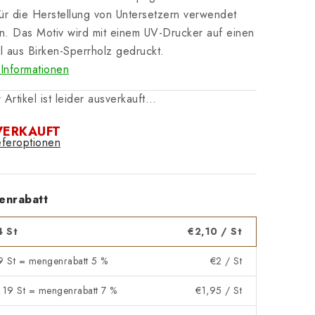
ür die Herstellung von Untersetzern verwendet
. Das Motiv wird mit einem UV-Drucker auf einen
 aus Birken-Sperrholz gedruckt.
Informationen
 Artikel ist leider ausverkauft…
VERKAUFT
eferoptionen
enrabatt
4 St
€2,10
/ St
 9 St = mengenrabatt 5 %
€2
/ St
- 19 St = mengenrabatt 7 %
€1,95
/ St