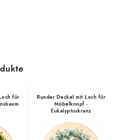
odukte
Loch für
Runder Deckel mit Loch für
ensbaum
Möbelknopf -
Eukalyptuskranz