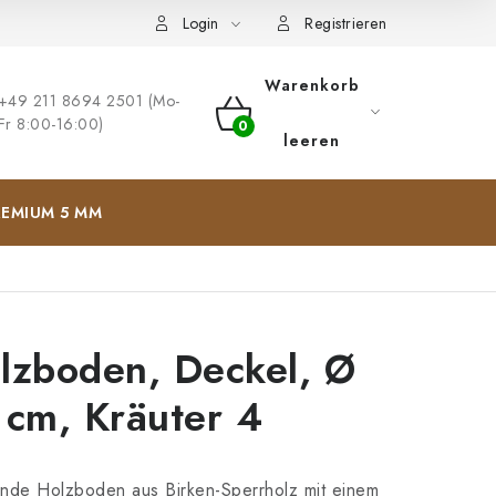
ng
Impressum
Login
Registrieren
Warenkorb
+49 211 8694 2501 (Mo-
Fr 8:00-16:00)
WARENKORB
leeren
EMIUM 5 MM
lzboden, Deckel, Ø
 cm, Kräuter 4
nde Holzboden aus Birken-Sperrholz mit einem