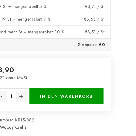
 9 St = mengenrabatt 5 %
€3,71
/ St
- 19 St = mengenrabatt 7 %
€3,63
/ St
und mehr St = mengenrabatt 10 %
€3,51
/ St
Sie sparen
€0
3,90
22 ohne MwSt.
kaufspreis:
IN DEN WARENKORB
nummer:
KR15-082
Woody Crafts