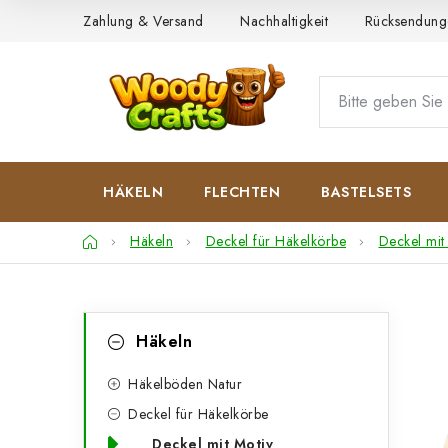
Zum
Zahlung & Versand
Nachhaltigkeit
Rücksendung
Inhalt
springen
HÄKELN
FLECHTEN
BASTELSETS
Startseite
Häkeln
Deckel für Häkelkörbe
Deckel mit
S
K
Kategorien
Häkeln
überspringen
a
e
t
Häkelböden Natur
i
Deckel für Häkelkörbe
e
t
Deckel mit Motiv