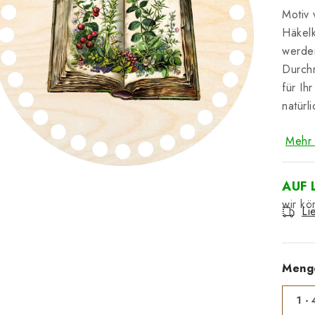
Motiv 
Häkelk
werden
Durchm
für Ih
natürl
Mehr 
AUF 
Li
Meng
1 - 