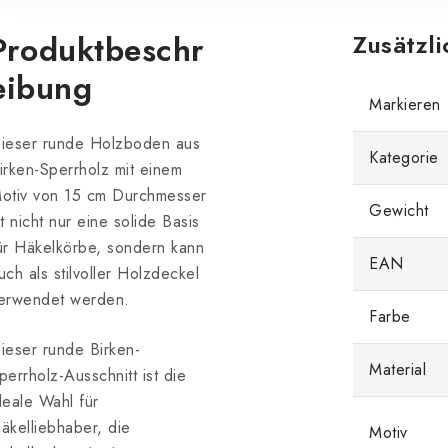
Produktbeschr
Zusätzl
eibung
Markieren
ieser runde Holzboden aus
Kategorie
irken-Sperrholz
mit einem
otiv von 15 cm Durchmesser
Gewicht
st nicht nur eine solide Basis
ür Häkelkörbe, sondern kann
EAN
uch als stilvoller Holzdeckel
erwendet werden.
Farbe
ieser runde Birken-
Material
perrholz-Ausschnitt ist die
deale Wahl für
äkelliebhaber, die
Motiv