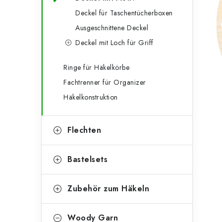
g
e
Deckel für Taschentücherboxen
o
Ausgeschnittene Deckel
n
r
Deckel mit Loch für Griff
l
i
e
e
Ringe für Häkelkörbe
Fachtrenner für Organizer
n
i
Häkelkonstruktion
s
t
Flechten
e
Bastelsets
Zubehör zum Häkeln
Woody Garn